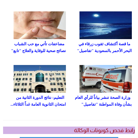
ما قصة أكتشاف ثقوب زرقاء في
مضاعفات تأتي مع حب الشباب
البحر الأحمر بالسعودية "تفاصيل"
نصائح صحية للوقاية والعلاج "تابع"
وزارة الصحة تنشر بياناً للرأي العام
التعليم: نتائج الدورة الثانية من
بشأن وفاة المواطنة "تفاصيل"
امتحان الثانوية العامة غداً الثلاثاء...
رابط فحص كوبونات الوكالة