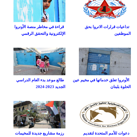
تداعيات قرارات الانروا بحق
قراءة في مخاطر منصة الأونروا
الموظفين
الإلكترونية والتحقق الرقمي
الأونروا تعلق خدماتها في مخيم عين
طالع موعد بدء العام الدراسي
الحلوة بلبنان
الجديد 2023-2024
دعوات للأمم المتحدة لتقديم
رزمة مشاريع جديدة للمخيمات