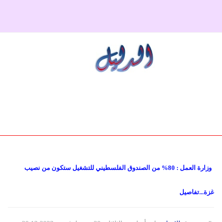
دولي
حوادث
مساعدات
اللاجئين
التنمية الاجتماعية
مقالات
فلسطين
المنحة القطرية
روابط
لبنان
الاونروا
سوريا
وزارة العمل : 80% من الصندوق الفلسطيني للتشغيل ستكون من نصيب
غزة...تفاصيل