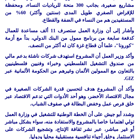
مشاريع صغيرة، بجانب 300 منحة للرياديات النساء، ومحفظة
للإقراض الصفري طويل المدى (سنتين وأكثر) 60% من
المستفيدين هم من النساء في الضفة والقطاع.
وأشار إلى أن وزارة العمل ستصرف 11 ألف مساعدة للعمال
كدفعة سابعة من برنامج ممول من البنك الدولي، بدأ مع أزمة
"كورونا"، علما أن قطاع غزة كان له أكثر من النصف.
وأكد وزير العمل أن المشروع استهدف شركات ناشئة بدعم مالي
من صندوق التشغيل الفلسطيني وخبراء وفنيين فلسطينيين
بالتعاون مع الممولين الألمان وغيرهم من الحكومة الألمانية عبر
GIZ.
وأكد أن المشروع هدف لتحسين قدرة الشركات الصغيرة في
مجال الاقتصاد الأخضر، وهو أحد الأدوات التي تدعم الاقتصاد عبر
خلق فرص عمل وخفض البطالة في صفوف الشباب.
وشدد أبو جيش على أن الخطة الوطنية للتشغيل في وزارة العمل
تولي اهتماما خاصا بالمشروع والاستفادة منه، سواء بشكل مباشر
أو غير مباشر، عبر نشر ثقافة الإنتاج، وتشجيع الشركات على
الاستثمار وخلق أجواء تنافسية مستقبلية محليا ودوليا.