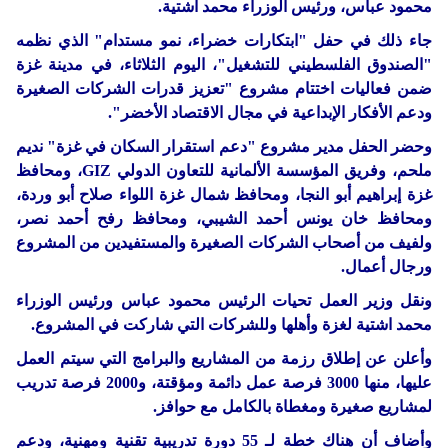
محمود عباس، ورئيس الوزراء محمد اشتية.
جاء ذلك في حفل "ابتكارات خضراء، نمو مستدام" الذي نظمه
"الصندوق الفلسطيني للتشغيل"، اليوم الثلاثاء، في مدينة غزة
ضمن فعاليات اختتام مشروع "تعزيز قدرات الشركات الصغيرة
ودعم الأفكار الإبداعية في مجال الاقتصاد الأخضر".
وحضر الحفل مدير مشروع "دعم استقرار السكان في غزة" نديم
ملحم، وفريق المؤسسة الألمانية للتعاون الدولي GIZ، ومحافظ
غزة إبراهيم أبو النجا، ومحافظ شمال غزة اللواء صلاح أبو وردة،
ومحافظ خان يونس أحمد الشيبي، ومحافظ رفح أحمد نصر،
ولفيف من أصحاب الشركات الصغيرة والمستفيدين من المشروع
ورجال أعمال.
ونقل وزير العمل تحيات الرئيس محمود عباس ورئيس الوزراء
محمد اشتية لغزة وأهلها وللشركات التي شاركت في المشروع.
وأعلن عن إطلاق رزمة من المشاريع والبرامج التي سيتم العمل
عليها، منها 3000 فرصة عمل دائمة ومؤقتة، و2000 فرصة تدريب
لمشاريع صغيرة ومغطاة بالكامل مع حوافز.
وأضاف أن هناك خطة لـ 55 دورة تدريبية تقنية ومهنية، ودعم