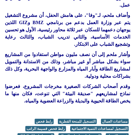
عمل.
وأضاف ملحم، لـ"وفا"، على هامش الحفل، أن مشروع التشغيل
يتم عبر وزارة العمل بدعم من برنامجي BMZ وGIZ اللذين
يوجهان دعمهما للسكان عبر ثلاثة محاور رئيسية، الأول هو تحسين
الخدمات الأساسية، والثاني تدريب الشباب، والثالث رعاية
وتشجيع الشباب على الابتكار.
وأشار ملحم إلى أن نصف مليون مواطن استفادوا من المشاريع
سواء بشكل مباشر أو غير مباشر، وذلك من الاستدانة والتمويل
لمشاريع الطاقة وآبار المياه والمزارع والواجهة البحرية، وكل ذلك
بشراكات محلية ودولية.
وقدم أصحاب الشركات الصغيرة مخرجات المشروع، فعرضوا
نماذج لمشاريعهم "صديقة البيئة" التي تنوعت، فكان منها ما
يخص الطاقة الحيوية والبديلة والزراعة العضوية والمياه.
مساعدات العمال
التسجيل للمنحة القطرية
رابط فحص
التسجيل لمساعدات التنمية الاجتماعية
رابط فحص قسيمة الراتب