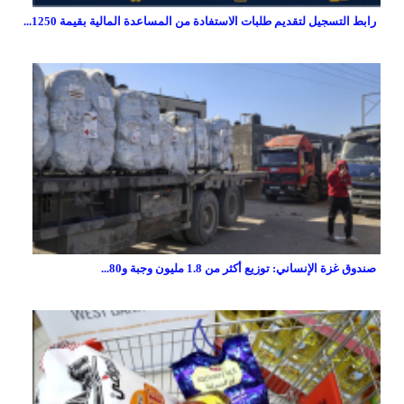
رابط التسجيل لتقديم طلبات الاستفادة من المساعدة المالية بقيمة 1250...
صندوق غزة الإنساني: توزيع أكثر من 1.8 مليون وجبة و80...