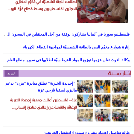
أطلقت اللجنة الشعبيّة في مُخيّم المغازي
للاجئين الفلسطينيين وسط قطاع غزّة، اليو...
فلسطينيو سوريا في ألمانيا يشاركون بوقفة من أجل المعتقلين في السجون السوريّة
إنارة شوارع مخيّم البص بالطاقة الشمسيّة لمواجهة انقطاع الكهرباء
وكالة الغوث تعلن عزمها توزيع المواد القرطاسيّة لطلابها في سوريا مطلع العام الدراسي
اخبار محلية
المزيد
"إجديدة الخيرية" تطلق مبادرة "مزن" بدعم
ماليزي لسقيا نازحي غزة
غزة – فلسطين أعلنت جمعية إجديدة الخيرية
للإغاثة والتنمية عن إطلاق مبادرة إنساني...
طالع تفاصيل اعتماد مشروع صمود 4 لتشغيل الخريجين