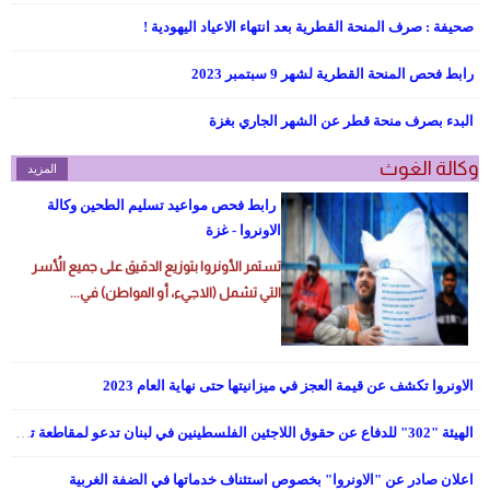
صحيفة : صرف المنحة القطرية بعد انتهاء الاعياد اليهودية !
رابط فحص المنحة القطرية لشهر 9 سبتمبر 2023
البدء بصرف منحة قطر عن الشهر الجاري بغزة
وكالة الغوث
المزيد
رابط فحص مواعيد تسليم الطحين وكالة
الاونروا - غزة
تستمر الأونروا بتوزيع الدقيق على جميع الأُسر
التي تشمل (الاجيء، أو المواطن) في...
الاونروا تكشف عن قيمة العجز في ميزانيتها حتى نهاية العام 2023
الهيئة "302" للدفاع عن حقوق اللاجئين الفلسطينين في لبنان تدعو لمقاطعة تطبيق التحقق الرقمي
اعلان صادر عن "الاونروا" بخصوص استئناف خدماتها في الضفة الغربية