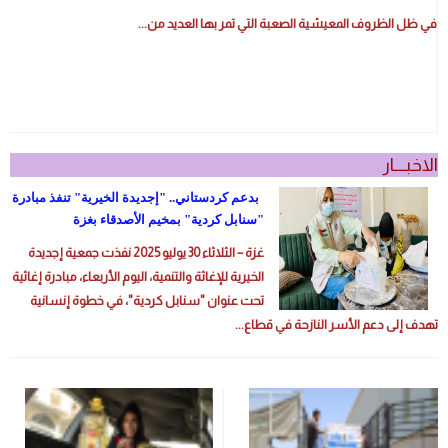
التنمي
في ظل الظروف المعيشية الصعبة التي تمر بها العديد من...
المست
طويلة
الأمد
ضرور
عاجلة
الاخبــــار
بدعم كردستاني.. "إجديدة الخيرية" تنفذ مبادرة
"سنابل كردية" بمخيم الأصدقاء بغزة
غزة – الثلاثاء 30 يوليو 2025 نفذت جمعية إجديدة
الخيرية للإغاثة والتنمية، اليوم الأربعاء، مبادرة إغاثية
تحت عنوان "سنابل كردية"، في خطوة إنسانية
تهدف إلى دعم الأسر النازحة في قطاع...