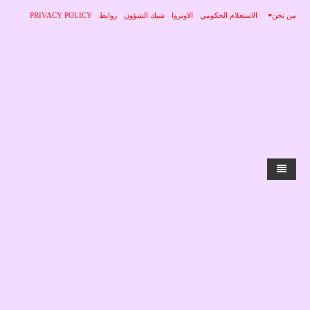
من نحن
الاستعلام الحكومي
الاونروا
شيك الشؤون
روابط
PRIVACY POLICY
الرئيسية
الاخبار
محلي
منوعات
صحة
عربي