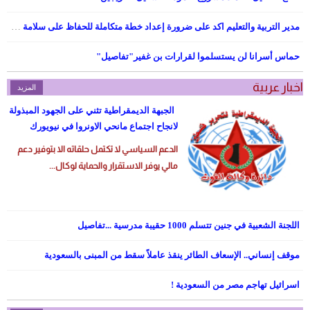
مدير التربية والتعليم اكد على ضرورة إعداد خطة متكاملة للحفاظ على سلامة طلبتنا ومدارسنا حال وجود أي تصعيد لا قدر الله
حماس أسرانا لن يستسلموا لقرارات بن غفير"تفاصيل"
اخبار عربية
المزيد
الجبهة الديمقراطية تثني على الجهود المبذولة
لانجاح اجتماع مانحي الاونروا في نيويورك
الدعم السياسي لا تكتمل حلقاته الا بتوفير دعم
مالي يوفر الاستقرار والحماية لوكال...
اللجنة الشعبية في جنين تتسلم 1000 حقيبة مدرسية ...تفاصيل
موقف إنساني.. الإسعاف الطائر ينقذ عاملاً سقط من المبنى بالسعودية
اسرائيل تهاجم مصر من السعودية !