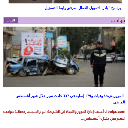
برنامج "بادر" لتمويل العمال...مرفق رابط التسجيل
حوادث
المزيد
المروربغزة:6 وفيات و179 إصابة في 337 حادث سير خلال شهر أغسطس
الماضي
dleelps.com أعلنت إدارة المرور والنجدة في الشرطة،اليوم السبت، إحصائية حوادث
السير بغزة خلال (أغسطس...