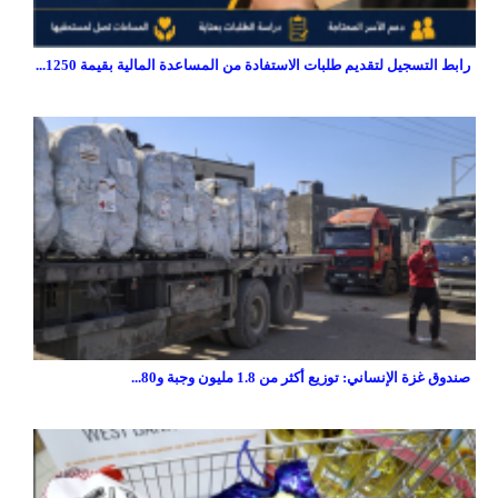
رابط التسجيل لتقديم طلبات الاستفادة من المساعدة المالية بقيمة 1250...
صندوق غزة الإنساني: توزيع أكثر من 1.8 مليون وجبة و80...