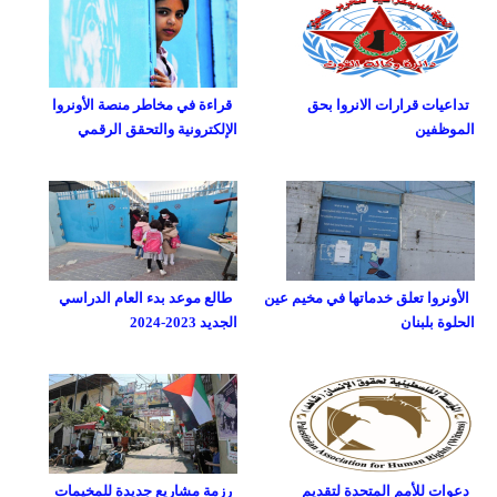
تداعيات قرارات الانروا بحق
قراءة في مخاطر منصة الأونروا
الموظفين
الإلكترونية والتحقق الرقمي
الأونروا تعلق خدماتها في مخيم عين
طالع موعد بدء العام الدراسي
الحلوة بلبنان
الجديد 2023-2024
دعوات للأمم المتحدة لتقديم
رزمة مشاريع جديدة للمخيمات