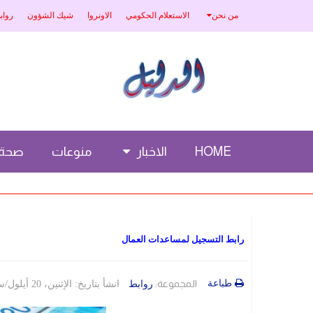
من نحن
الاستعلام الحكومي
الاونروا
شيك الشؤون
رواب
HOME
الاخبار
منوعات
صحة
رابط التسجيل لمساعدات العمال
طباعة
المجموعة:
روابط
انشأ بتاريخ: الإثنين، 20 أيلول/سبتمبر 2021 23:03