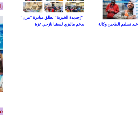
را
"إجديدة الخيرية" تطلق مبادرة "مزن"
د تسليم الطحين وكالة
بدعم ماليزي لسقيا نازحي غزة
من