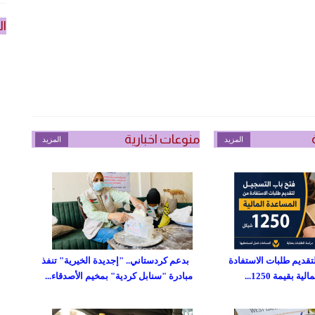
ال
منوعات اخبارية
المزيد
المزيد
تقديم طلبات الاستفادة
بدعم كردستاني.. "إجديدة الخيرية" تنفذ
 بقيمة 1250...
مبادرة "سنابل كردية" بمخيم الأصدقاء...