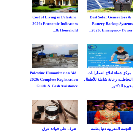
Cost of Living in Palestine
Best Solar Generators &
2026: Economic Indicators
Battery Backup Systems
& Household...
2026: Emergency Power...
مركز شفاء لعلاج اضطرابات
Palestine Humanitarian Aid
التخاطب: رعاية شاملة للأطفال
2026: Complete Registration
بخبرة الدكتور...
Guide & Cash Assistance...
النجمة المغربية دنيا بطمة
تعرف على فوائد عرق