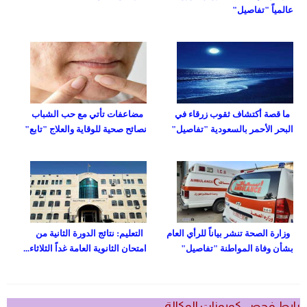
عالمياً "تفاصيل"
ما قصة أكتشاف ثقوب زرقاء في
مضاعفات تأتي مع حب الشباب
البحر الأحمر بالسعودية "تفاصيل"
نصائح صحية للوقاية والعلاج "تابع"
وزارة الصحة تنشر بياناً للرأي العام
التعليم: نتائج الدورة الثانية من
بشأن وفاة المواطنة "تفاصيل"
امتحان الثانوية العامة غداً الثلاثاء...
رابط فحص كوبونات الوكالة