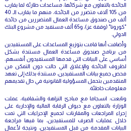
الجائحة بالتعاون مع شركائها، مساعدات طارئة لما يقارب
من 105 آلاف متضرر من الجائحة، منهم ما يقارب الـ 40
ألف من صندوق مساعدة العمال المتضررين من جائحة
"كورونا" (وقفة عز)، و65 ألف مستفيد من مشروع البنك
الدولي.
وأضافت أنها قامت بتوزيع المساعدات على المستفيدين
من برنامج صندوق مساعدة العمال مستندة بشكل
أساسي على البيانات التي قدمها المستفيدون أنفسهم،
لظروف الجائحة والإغلاق التي حالت دون التمكن من
فحص جميع بيانات المستفيدين، مستندة بذلك إلى تعهد
المتقدمين بتحمل المسؤولية القانونية في حال تقديمهم
معلومات خاطئة.
وتابعت: انسجاما مع مبادئ النزاهة والشفافية، عملت
الوزارة بالتعاون مع ديوان الرقابة المالية والإدارية على
إجراء المراجعات والمقارنات لجميع الإجراءات التي تمت
خلال عمليات الصرف للمستفيدين، بما فيها مراجعة
البيانات المقدمة من قبل المستفيدين، ونتيجة لأعمال