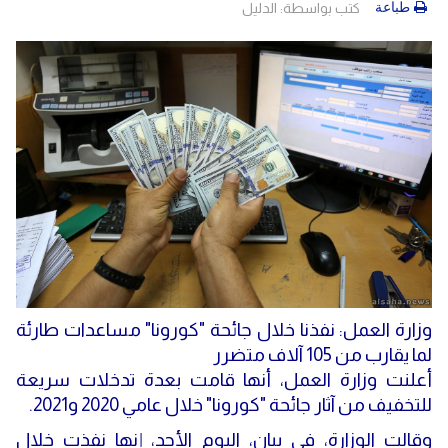
دولي
حوادث
طباعة
كتب بواسطة:
الدليل
مساعدات
اللاجئين
التنمية الاجتماعية
مقالات
فلسطين
المنحة القطرية
روابط
لبنان
الاونروا
سوريا
وزارة العمل: نفذنا خلال جائحة "كورونا" مساعدات طارئة
لما يقارب من 105 آلاف متضرر
أعلنت وزارة العمل، أنها قامت بعدة تدخلات سريعة
للتخفيف من آثار جائحة "كورونا" خلال عامي 2020 و2021.
وقالت الوزارة، في بيان، اليوم الأحد، إنها نفذت خلال