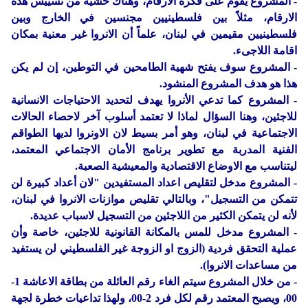
- المشروع يقوم على فكرة الارقام، وهناك خشية من تسييس هذه
الارقام، مثلاً بين فلسطينيين مجنسين في الخارج وبين
فلسطينيين مقيمين في لبنان، علماً أن الانروا غير معنية بمكان
اقامة اللاجىء.
- المشروع سوف يفتح شهية الطامحين في التوطين، إن لم يكن
هذا هو هدف المشروع المنشود.
- المشروع كما تدعي الأنروا يهدف لتحديد الاحتياجات الانسانية
للاجئين، وهنا السؤال لماذا لا تعتمد أسلوب آخر لاحصاء الحالات
الاجتماعية في لبنان، وهو أمر بسيط لان الاونروا لديها الطواقم
الفنية المدربة مع تطوير برنامج الأمان الاجتماعي المعتمد،
ليتناسب مع الاوضاع الاقتصادية والمعيشية الصعبة.
- المشروع مدخل لتقليص اعداد المستفيدين "لان أعداد كبيرة لن
تتمكن من التسجيل"، وبالتالي تقليص موازنات الانروا في لبنان،
لأنه لن يتمكن الكثير من اللاجئين من التسجيل لاسباب عديدة.
- المشروع مدخل للمس بالمكانة القانونية للاجئين، خاصة وأن
عملية التحقق فردية (الزوج او الزوجة غير الفلسطيني لن يستفيد
من مساعدات الانروا).
- من خلال المشروع سيتم الغاء رقم العائلة من بطاقة الاعاشة 1-
00، ويصبح المعتمد رقم لكل فرد 2-00، ولهذا تداعيات خطرة لجهة