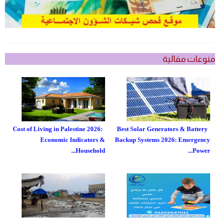
منوعات مقالية
Cost of Living in Palestine 2026:
Best Solar Generators & Battery
Economic Indicators &
Backup Systems 2026: Emergency
Household...
Power...