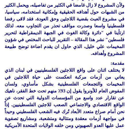
ولأن المشروع لا زال غامضا في الكثير من تفاصيله، ويحمل الكثير
من الشبهات حول أهدافه الحقيقية وإمكانية استخدامه، سياسيا،
في مشروع العبث بقضية اللاجئين وحق العودة، فقد لاقى رفضا
فلسطينيا واسعا وصدرت مواقف تحذر من التجاوب معه. لذلك
ارتأينا في "دائرة وكالة الغوث في الجبهة الديمقراطية لتحرير
فلسطين" نشر هذا المقالة – التقرير للباحث المختص في شؤون
المخيمات علي خليل، الذي حاول ان يقدم اضاءة توضح طبيعة
المشروع وأهدافه.
مقدمة:
لا يختلف اثنان على واقع اللاجئين الفلسطينيين في لبنان الذي
يعاني من أزمات مركبة انعكست على حياة اللاجئين في
المخيمات والتجمعات الفلسطينية بشكل مأساوي، ولسان
المفوض العام للأونروا يقول إن 93٪ منهم تحت خط الفقر، ناهيك
عن تقارار عدد واسع من المؤسسات الدولية التي تحدث عن
الواقع الاقتصادي والاجتماعي الصعب للاجئين الفلسطينيين. إذاً
نحن أمام صراع متعدد الأبعاد تُرك فيه الشعب الفلسطيني وحيداً
في مواجهة أزمات معقدة ومتتالية ومتشعبة، ومشاريع تصفوية
عمل عليها العدو الصهيوني ومن خلفه الولايات المتحدة الأمريكية