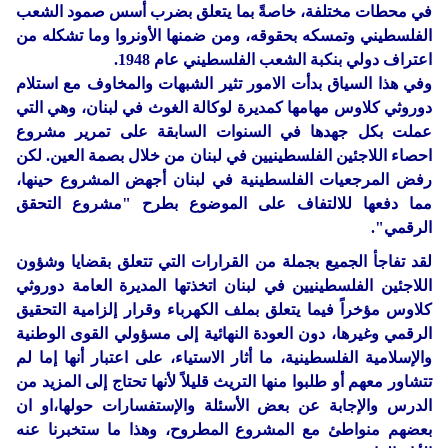
في محطات مختلفة، خاصةً بما يتعلق بضرب أسس صمود الشعب
الفلسطيني وتمسكه بحقوقه، ومن ضمنها الأونروا وما تشكله من
اعتراف دولي بنكبة الشعب الفلسطيني عام 1948.
وفي هذا السياق بدأت الامور تثير الشبهات والمخاوف مع استلام
دوروثي كلاوس مهامها كمديرة لوكالة الغوث في لبنان، وهي التي
عملت بكل جهدها في السنوات السابقة على تمرير مشروع
احصاء اللاجئين الفلسطينيين في لبنان من خلال بصمة العين. لكن
رفض المرجعيات الفلسطينية في لبنان أجهض المشروع حينها،
مما دفعها للالتفاف على الموضوع بطرح "مشروع التحقق
الرقمي".
لقد تفاجأ الجميع بجملة من القرارات التي تتعلق بقضايا وشؤون
اللاجئين الفلسطينيين في لبنان اتخذتها المديرة العامة دوروثي
كلاوس مؤخراً فيما يتعلق بملف الكهرباء وقرار إلزامية التحقيق
الرقمي وغيرها، دون العودة النهائية إلى مسؤولي القوى الوطنية
والإسلامية الفلسطينية، ما أثار الاستياء، على اعتبار أنها إما لم
تتشاور معهم أو طلبوا منها التريث قليلاً لأنها تحتاج إلى المزيد من
الدرس والإجابة عن بعض الأسئلة والإستفسارات حولها،او ان
بعضهم منواطئ مع المشروع المطروح، وهذا ما ستخبرنا عنه