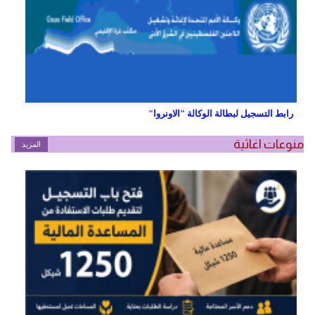
رابط التسجيل لبطالة الوكالة "الاونروا"
منوعات اغاثية
المزيد