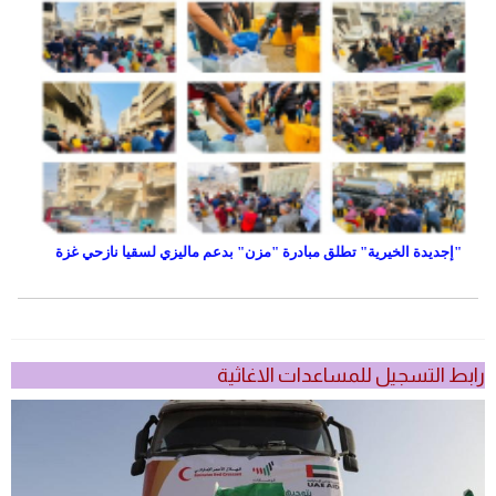
"إجديدة الخيرية" تطلق مبادرة "مزن" بدعم ماليزي لسقيا نازحي غزة
رابط التسجيل للمساعدات الاغاثية