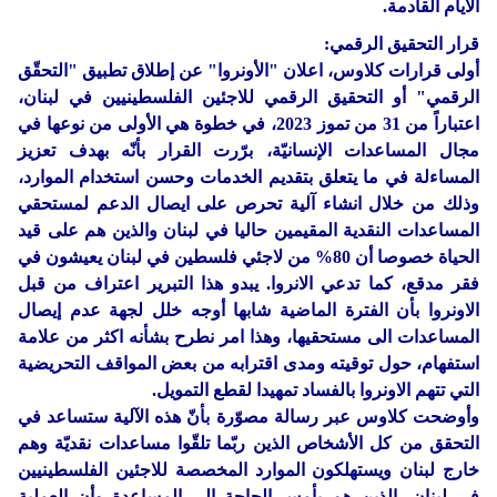
الأيام القادمة.
قرار التحقيق الرقمي:
أولى قرارات كلاوس، اعلان "الأونروا" عن إطلاق تطبيق "التحقّق
الرقمي" أو التحقيق الرقمي للاجئين الفلسطينيين في لبنان،
اعتباراً من 31 من تموز 2023، في خطوة هي الأولى من نوعها في
مجال المساعدات الإنسانيّة، برّرت القرار بأنّه بهدف تعزيز
المساءلة في ما يتعلق بتقديم الخدمات وحسن استخدام الموارد،
وذلك من خلال انشاء آلية تحرص على ايصال الدعم لمستحقي
المساعدات النقدية المقيمين حاليا في لبنان والذين هم على قيد
الحياة خصوصا أن 80% من لاجئي فلسطين في لبنان يعيشون في
فقر مدقع، كما تدعي الانروا. يبدو هذا التبرير اعتراف من قبل
الاونروا بأن الفترة الماضية شابها أوجه خلل لجهة عدم إيصال
المساعدات الى مستحقيها، وهذا امر نطرح بشأنه اكثر من علامة
استفهام، حول توقيته ومدى اقترابه من بعض المواقف التحريضية
التي تتهم الاونروا بالفساد تمهيدا لقطع التمويل.
وأوضحت كلاوس عبر رسالة مصوّرة بأنّ هذه الآلية ستساعد في
التحقق من كل الأشخاص الذين ربّما تلقّوا مساعدات نقديّة وهم
خارج لبنان ويستهلكون الموارد المخصصة للاجئين الفلسطينيين
في لبنان، الذين هم بأمس الحاجة إلى المساعدة وأن العملية