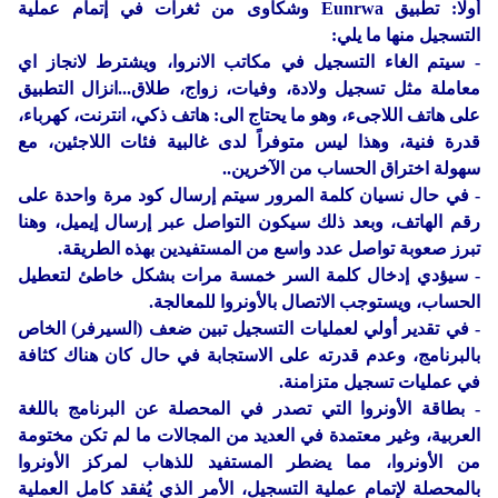
أولا: تطبيق Eunrwa وشكاوى من ثغرات في إتمام عملية
التسجيل منها ما يلي:
- سيتم الغاء التسجيل في مكاتب الانروا، ويشترط لانجاز اي
معاملة مثل تسجيل ولادة، وفيات، زواج، طلاق...انزال التطبيق
على هاتف اللاجىء، وهو ما يحتاج الى: هاتف ذكي، انترنت، كهرباء،
قدرة فنية، وهذا ليس متوفراً لدى غالبية فئات اللاجئين، مع
سهولة اختراق الحساب من الآخرين..
- في حال نسيان كلمة المرور سيتم إرسال كود مرة واحدة على
رقم الهاتف، وبعد ذلك سيكون التواصل عبر إرسال إيميل، وهنا
تبرز صعوبة تواصل عدد واسع من المستفيدين بهذه الطريقة.
- سيؤدي إدخال كلمة السر خمسة مرات بشكل خاطئ لتعطيل
الحساب، ويستوجب الاتصال بالأونروا للمعالجة.
- في تقدير أولي لعمليات التسجيل تبين ضعف (السيرفر) الخاص
بالبرنامج، وعدم قدرته على الاستجابة في حال كان هناك كثافة
في عمليات تسجيل متزامنة.
- بطاقة الأونروا التي تصدر في المحصلة عن البرنامج باللغة
العربية، وغير معتمدة في العديد من المجالات ما لم تكن مختومة
من الأونروا، مما يضطر المستفيد للذهاب لمركز الأونروا
بالمحصلة لإتمام عملية التسجيل، الأمر الذي يُفقد كامل العملية