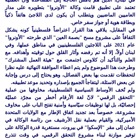
تعتمد على تطبيق قامت وكالة "الأونروا" بتطويره على مدار
العاميين الماضيين ويتطلب أن يكون لدى اللاجئ هاتفاً ذكياً
وبطاقة هوية أو جواز سفر خاص.
في المقابل، يلاقي هذا القرار اعتراضاً فلسطينياً كونه يشكل
التفافاً على مشروع مسح "بصمة العين" الذي طرحته "الأونروا"
عام 2021 على اللاجئين الفلسطينيين في مناطق عملها، وفي
لبنان أولاً، إلا أنه تم رفضه وأثار القلق حول توقيته وأهدافه. مع
العلم والتأكيد أن كلاوس اجتمعت مع "هيئة العمل المشترك"
وطرحت هذا الموضوع ولم يتم اعطاء الموافقة النهائية عليه نظرا
لتحفظات تقدمت بها بعض الفصائل، وهو يحتاج إلى درس وإجابة
عن بعض الاسئلة، ليتفاجأ الجميع بإصداره وتحديد موعد تطبيقه.
ولم تُخف الأوساط السياسية الفلسطينية، مخاوفها من عملية
"التحقق الرقمي" لانّ لغة الأرقام أخطر من مجرّد عمليّة
إحصائيّة، بل لها توظيفات سيّاسية وأمنية تفتح الباب على مخاوف
مشروعة، خصوصاً بعد تجديد اتفاق الإطار مع الولايات المتحدة
الأميركية، والقيام بعملية نقل الأرشيف من رئاسة الوكالة في
عمان إلى مقر "الإسكوا" في بيروت، مستغربة قدرة الوكالة على
توفير موازنة لبناء مشروع التحقق الرقمي، في وقت تتذرع