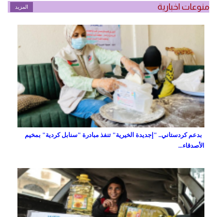
منوعات اخبارية
المزيد
بدعم كردستاني.. "إجديدة الخيرية" تنفذ مبادرة "سنابل كردية" بمخيم
الأصدقاء...