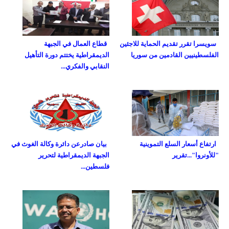
سويسرا تقرر تقديم الحماية للاجئين
قطاع العمال في الجبهة
الفلسطينيين القادمين من سوريا
الديمقراطية يختتم دورة التأهيل
النقابي والفكري...
ارتفاع أسعار السلع التموينية
بيان صادرعن دائرة وكالة الغوث في
"للأونروا"...تقرير
الجبهة الديمقراطية لتحرير
فلسطين...