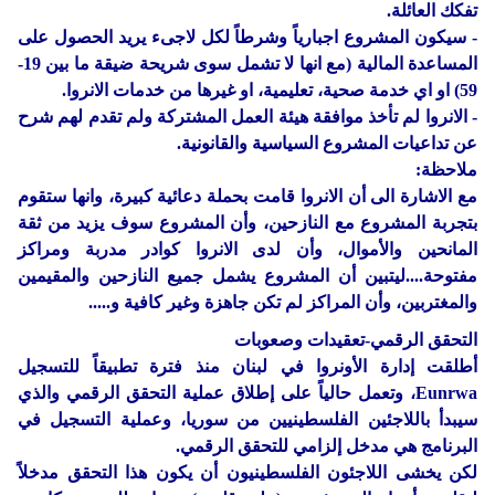
تفكك العائلة.
- سيكون المشروع اجبارياً وشرطاً لكل لاجىء يريد الحصول على
المساعدة المالية (مع انها لا تشمل سوى شريحة ضيقة ما بين 19-
59) او اي خدمة صحية، تعليمية، او غيرها من خدمات الانروا.
- الانروا لم تأخذ موافقة هيئة العمل المشتركة ولم تقدم لهم شرح
عن تداعيات المشروع السياسية والقانونية.
ملاحظة:
مع الاشارة الى أن الانروا قامت بحملة دعائية كبيرة، وانها ستقوم
بتجربة المشروع مع النازحين، وأن المشروع سوف يزيد من ثقة
المانحين والأموال، وأن لدى الانروا كوادر مدربة ومراكز
مفتوحة....ليتبين أن المشروع يشمل جميع النازحين والمقيمين
والمغتربين، وأن المراكز لم تكن جاهزة وغير كافية و.....
التحقق الرقمي-تعقيدات وصعوبات
أطلقت إدارة الأونروا في لبنان منذ فترة تطبيقاً للتسجيل
Eunrwa، وتعمل حالياً على إطلاق عملية التحقق الرقمي والذي
سيبدأ باللاجئين الفلسطينيين من سوريا، وعملية التسجيل في
البرنامج هي مدخل إلزامي للتحقق الرقمي.
لكن يخشى اللاجئون الفلسطينيون أن يكون هذا التحقق مدخلاً