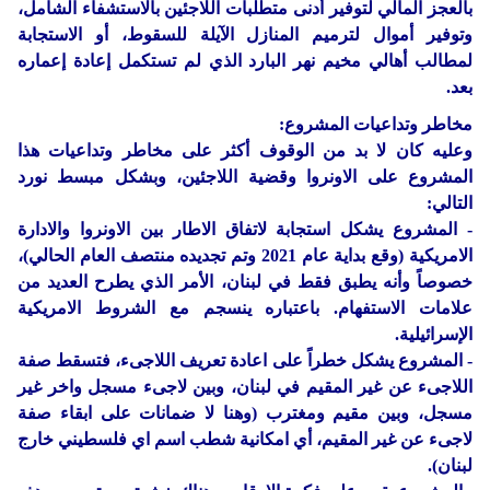
بالعجز المالي لتوفير أدنى متطلبات اللاجئين بالاستشفاء الشامل،
وتوفير أموال لترميم المنازل الآيلة للسقوط، أو الاستجابة
لمطالب أهالي مخيم نهر البارد الذي لم تستكمل إعادة إعماره
بعد.
مخاطر وتداعيات المشروع:
وعليه كان لا بد من الوقوف أكثر على مخاطر وتداعيات هذا
المشروع على الاونروا وقضية اللاجئين، وبشكل مبسط نورد
التالي:
- المشروع يشكل استجابة لاتفاق الاطار بين الاونروا والادارة
الامريكية (وقع بداية عام 2021 وتم تجديده منتصف العام الحالي)،
خصوصاً وأنه يطبق فقط في لبنان، الأمر الذي يطرح العديد من
علامات الاستفهام. باعتباره ينسجم مع الشروط الامريكية
الإسرائيلية.
- المشروع يشكل خطراً على اعادة تعريف اللاجىء، فتسقط صفة
اللاجىء عن غير المقيم في لبنان، وبين لاجىء مسجل واخر غير
مسجل، وبين مقيم ومغترب (وهنا لا ضمانات على ابقاء صفة
لاجىء عن غير المقيم، أي امكانية شطب اسم اي فلسطيني خارج
لبنان).