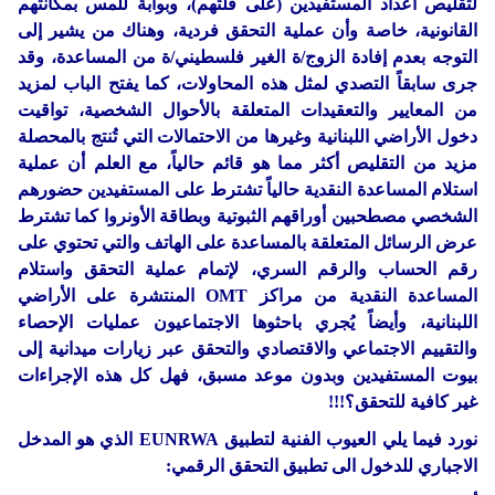
لتقليص أعداد المستفيدين (على قلتهم)، وبوابة للمس بمكانتهم
القانونية، خاصة وأن عملية التحقق فردية، وهناك من يشير إلى
التوجه بعدم إفادة الزوج/ة الغير فلسطيني/ة من المساعدة، وقد
جرى سابقاً التصدي لمثل هذه المحاولات، كما يفتح الباب لمزيد
من المعايير والتعقيدات المتعلقة بالأحوال الشخصية، تواقيت
دخول الأراضي اللبنانية وغيرها من الاحتمالات التي تُنتج بالمحصلة
مزيد من التقليص أكثر مما هو قائم حالياً، مع العلم أن عملية
استلام المساعدة النقدية حالياً تشترط على المستفيدين حضورهم
الشخصي مصطحبين أوراقهم الثبوتية وبطاقة الأونروا كما تشترط
عرض الرسائل المتعلقة بالمساعدة على الهاتف والتي تحتوي على
رقم الحساب والرقم السري، لإتمام عملية التحقق واستلام
المساعدة النقدية من مراكز OMT المنتشرة على الأراضي
اللبنانية، وأيضاً يُجري باحثوها الاجتماعيون عمليات الإحصاء
والتقييم الاجتماعي والاقتصادي والتحقق عبر زيارات ميدانية إلى
بيوت المستفيدين وبدون موعد مسبق، فهل كل هذه الإجراءات
غير كافية للتحقق؟!!!
نورد فيما يلي العيوب الفنية لتطبيق EUNRWA الذي هو المدخل
الاجباري للدخول الى تطبيق التحقق الرقمي: