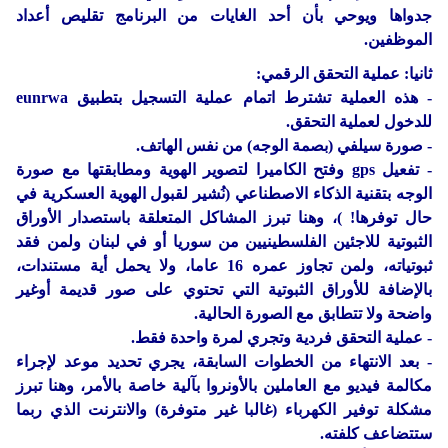
جدواها ويوحي بأن أحد الغايات من البرنامج تقليص أعداد
الموظفين.
ثانيا: عملية التحقق الرقمي:
- هذه العملية تشترط اتمام عملية التسجيل بتطبيق eunrwa
للدخول لعملية التحقق.
- صورة سيلفي (بصمة الوجه) من نفس الهاتف.
- تفعيل gps وفتح الكاميرا لتصوير الهوية ومطابقتها مع صورة
الوجه بتقنية الذكاء الاصطناعي (نُشير لقبول الهوية العسكرية في
حال توفرها! )، وهنا تبرز المشاكل المتعلقة باستصدار الأوراق
الثبوتية للاجئين الفلسطينيين من سوريا أو في لبنان ولمن فقد
ثبوتياته، ولمن تجاوز عمره 16 عاما، ولا يحمل أية مستندات،
بالإضافة للأوراق الثبوتية التي تحتوي على صور قديمة أوغير
واضحة ولا تتطابق مع الصورة الحالية.
- عملية التحقق فردية وتجري لمرة واحدة فقط.
- بعد الانتهاء من الخطوات السابقة، يجري تحديد موعد لإجراء
مكالمة فيديو مع العاملين بالأونروا بآلية خاصة بالأمر، وهنا تبرز
مشكلة توفير الكهرباء (غالبا غير متوفرة) والانترنت الذي ربما
ستتضاعف كلفته.