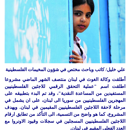
دولي
حوادث
مساعدات
اللاجئين
التنمية الاجتماعية
Articles 🌐
فلسطين
المنحة القطرية
روابط
لبنان
الاونروا
سوريا
علي خليل/ كاتب وباحث مختص في شؤون المخيمات الفلسطينية
أطلقت وكالة الغوث في لبنان منتصف الشهر الماضي مشروعا
اطلقت اسم "عملية التحقق الرقمي للاجئين الفلسطينيين
المستفيدين من المساعدة النقدية"، وقد تم البدء بتطبيقه على
المهجرين الفلسطينيين من سوريا الى لبنان، على ان يشمل في
مرحلة لاحقة اللاجئين الفلسطينيين المقيمين في لبنان. ويهدف
المشروع، كما هو واضح من التسمية، الى التأكد من تطابق ارقام
اللاجئين الفلسطينيين المسجلين في سجلات وقيود الاونروا مع
العدد الفعلي المقيم في لبنان.