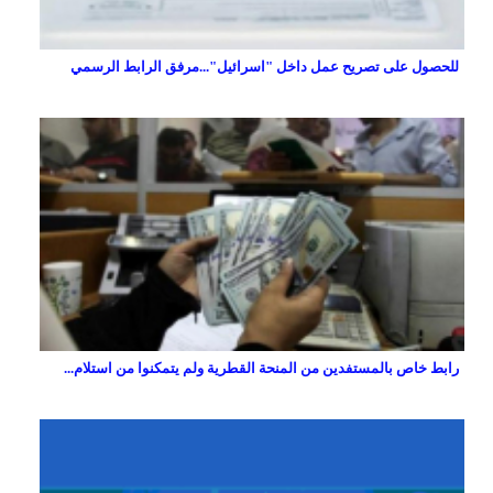
للحصول على تصريح عمل داخل "اسرائيل"...مرفق الرابط الرسمي
رابط خاص بالمستفدين من المنحة القطرية ولم يتمكنوا من استلام...