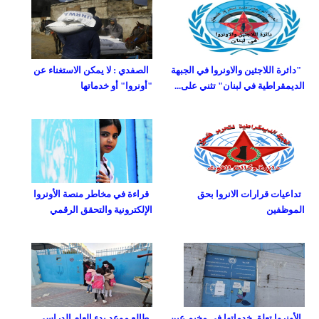
"دائرة اللاجئين والاونروا في الجبهة
الصفدي : لا يمكن الاستغناء عن
الديمقراطية في لبنان" تثني على...
"أونروا" أو خدماتها
تداعيات قرارات الانروا بحق
قراءة في مخاطر منصة الأونروا
الموظفين
الإلكترونية والتحقق الرقمي
الأونروا تعلق خدماتها في مخيم عين
طالع موعد بدء العام الدراسي