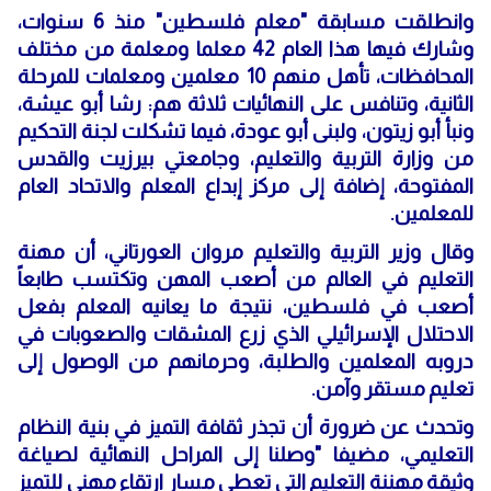
وانطلقت مسابقة "معلم فلسطين" منذ 6 سنوات،
وشارك فيها هذا العام 42 معلما ومعلمة من مختلف
المحافظات، تأهل منهم 10 معلمين ومعلمات للمرحلة
الثانية، وتنافس على النهائيات ثلاثة هم: رشا أبو عيشة،
ونبأ أبو زيتون، ولبنى أبو عودة، فيما تشكلت لجنة التحكيم
من وزارة التربية والتعليم، وجامعتي بيرزيت والقدس
المفتوحة، إضافة إلى مركز إبداع المعلم والاتحاد العام
للمعلمين.
وقال وزير التربية والتعليم مروان العورتاني، أن مهنة
التعليم في العالم من أصعب المهن وتكتسب طابعاً
أصعب في فلسطين، نتيجة ما يعانيه المعلم بفعل
الاحتلال الإسرائيلي الذي زرع المشقات والصعوبات في
دروبه المعلمين والطلبة، وحرمانهم من الوصول إلى
تعليم مستقر وآمن.
وتحدث عن ضرورة أن تجذر ثقافة التميز في بنية النظام
التعليمي، مضيفا "وصلنا إلى المراحل النهائية لصياغة
وثيقة مهننة التعليم التي تعطي مسار ارتقاء مهني للتميز