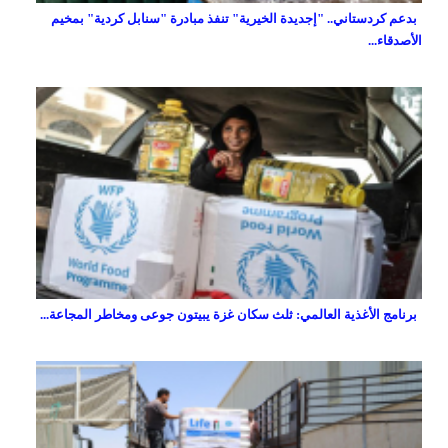
بدعم كردستاني.. "إجديدة الخيرية" تنفذ مبادرة "سنابل كردية" بمخيم
الأصدقاء...
برنامج الأغذية العالمي: ثلث سكان غزة يبيتون جوعى ومخاطر المجاعة...