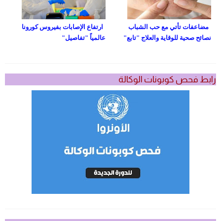
مضاعفات تأتي مع حب الشباب
ارتفاع الإصابات بفيروس كورونا
نصائح صحية للوقاية والعلاج "تابع"
عالمياً "تفاصيل"
رابط فحص كوبونات الوكالة