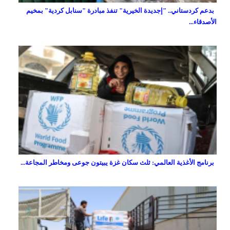
بدعم كردستاني.. "إجديدة الخيرية" تنفذ مبادرة "سنابل كردية" بمخيم
الأصدقاء...
برنامج الأغذية العالمي: ثلث سكان غزة يبيتون جوعى ومخاطر المجاعة...