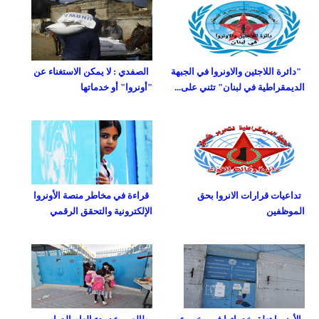
"دائرة اللاجئين والاونروا في الجبهة
الصفدي : لا يمكن الاستغناء عن
الديمقراطية في لبنان" تثني على...
"أونروا" أو خدماتها
تداعيات قرارات الانروا بحق
قراءة في مخاطر منصة الأونروا
الموظفين
الإلكترونية والتحقق الرقمي