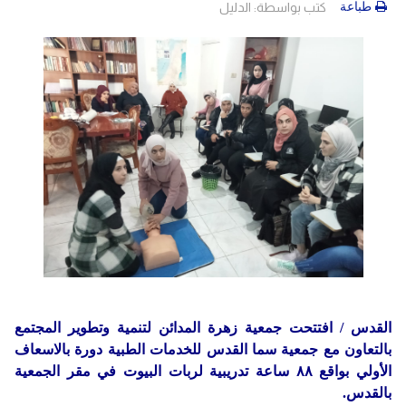
دولي
حوادث
طباعة
كتب بواسطة:
الدليل
مساعدات
اللاجئين
التنمية الاجتماعية
مقالات
فلسطين
المنحة القطرية
روابط
لبنان
الاونروا
سوريا
القدس / افتتحت جمعية زهرة المدائن لتنمية وتطوير المجتمع
بالتعاون مع جمعية سما القدس للخدمات الطبية دورة بالاسعاف
الأولي بواقع ٨٨ ساعة تدريبية لربات البيوت في مقر الجمعية
بالقدس.