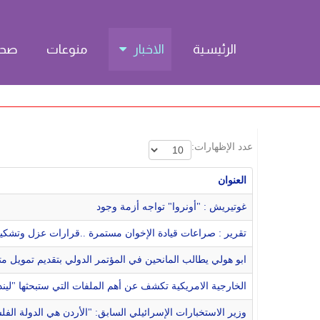
الرئيسية
الاخبار
منوعات
صحة
عدد الإظهارات:
العنوان
غوتيريش : "أونروا" تواجه أزمة وجود
تقرير : صراعات قيادة الإخوان مستمرة ..قرارات عزل وتشكي
ابو هولي يطالب المانحين في المؤتمر الدولي بتقديم تمويل م
الخارجية الامريكية تكشف عن أهم الملفات التي ستبحثها "ليند
وزير الاستخبارات الإسرائيلي السابق: "الأردن هي الدولة الفلس