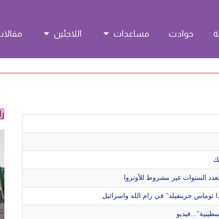
حوادث
مساعدات
اللاجئين
مقالا
را
ك
تعدد السنوات غير مشروط للأونروا
ا توماس جرينفيلد" في رام الله واسرائيل
طينية"...فيديو