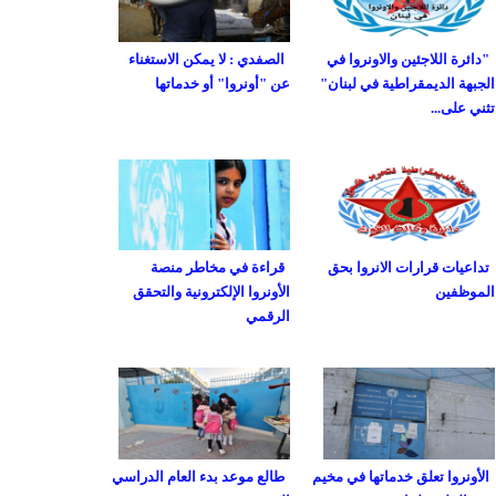
"دائرة اللاجئين والاونروا في
الصفدي : لا يمكن الاستغناء
الجبهة الديمقراطية في لبنان"
عن "أونروا" أو خدماتها
تثني على...
تداعيات قرارات الانروا بحق
قراءة في مخاطر منصة
الموظفين
الأونروا الإلكترونية والتحقق
الرقمي
الأونروا تعلق خدماتها في مخيم
طالع موعد بدء العام الدراسي