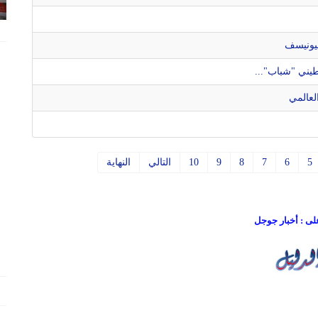
ليونيسف
طيني "شباب"...
لعالمي
5
6
7
8
9
10
التالي
النهاية
على : أخبار جوجل