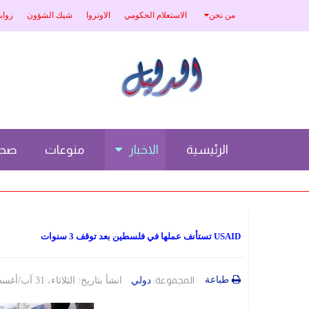
من نحن
الاستعلام الحكومي
الاونروا
شيك الشؤون
رواب
الرئيسية
الاخبار
منوعات
صحة
USAID تستأنف عملها في فلسطين بعد توقف 3 سنوات
طباعة
المجموعة:
دولي
انشأ بتاريخ: الثلاثاء، 31 آب/أغسطس 2021 17:25