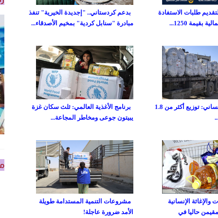
تقديم طلبات الاستفادة
بدعم كردستاني.. "إجديدة الخيرية" تنفذ
 بقيمة 1250...
مبادرة "سنابل كردية" بمخيم الأصدقاء...
صندوق غزة الإنساني: توزيع أكثر من 1.8
برنامج الأغذية العالمي: ثلث سكان غزة
يبيتون جوعى ومخاطر المجاعة...
من
والإغاثة الإنسانية
مشروعات التنمية المستدامة طويلة
مقيمن حاليا في
الأمد ضرورة عاجلة!