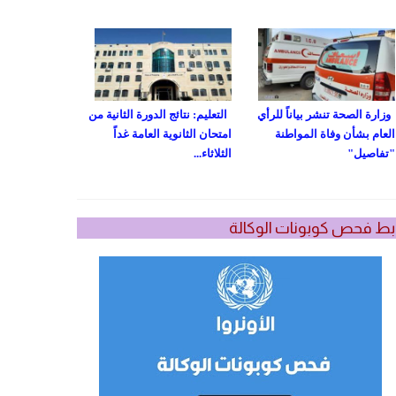
وزارة الصحة تنشر بياناً للرأي
التعليم: نتائج الدورة الثانية من
العام بشأن وفاة المواطنة
امتحان الثانوية العامة غداً
"تفاصيل"
الثلاثاء...
بط فحص كوبونات الوكالة