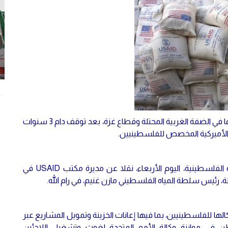
تستأنف الوكالة الأميركية للتنمية الدولية ("USAID")، عملها في الضفة الغربية المحتلة وقطاع غزة، بعد توقف دام 3 سنوات
ت الأميركية المخصص للفلسطينيين.
جاء ذلك بحسب ما جاء في بيان صدر عن سلطة المياه الفلسطينية، اليوم الأربعاء، نقلا عن مديرة مكتب USAID في
 رئيس سلطة المياه الفلسطيني مازن غنيم، في رام الله.
أشكالها للفلسطينيين، بما فيها إعانات الخزينة وتمويل المشاريع عبر
طن في موازنة وكالة الأمم المتحدة لغوث وتشغيل اللاجئين