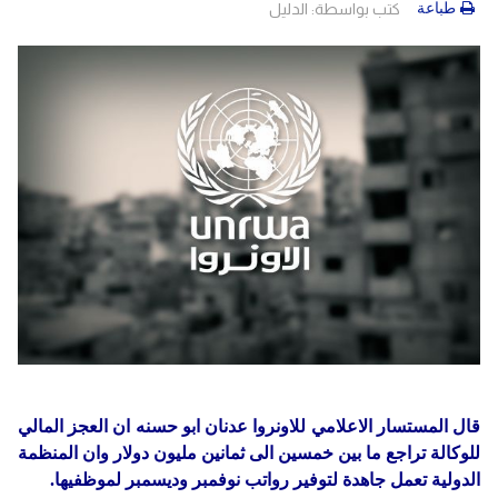
دولي
حوادث
طباعة
كتب بواسطة:
الدليل
مساعدات
اللاجئين
التنمية الاجتماعية
Articles 🌐
فلسطين
المنحة القطرية
روابط
لبنان
الاونروا
سوريا
قال المستسار الاعلامي للاونروا عدنان ابو حسنه ان العجز المالي
للوكالة تراجع ما بين خمسين الى ثمانين مليون دولار وان المنظمة
الدولية تعمل جاهدة لتوفير رواتب نوفمبر وديسمبر لموظفيها.