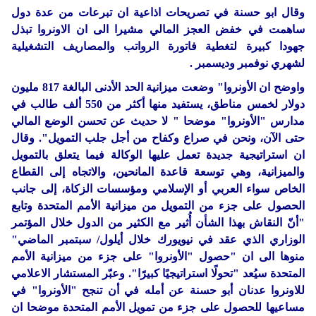
وقال ابو حسنة في تصريحات اذاعية ان تبرعات من عدة دول
ساهمت في خفض العجز المالي مشيرا الى ان الاونروا تبذل
جهودا كبيرة لتغطية فاتورة الرواتب والمصاريف التشغيلية
لشهري نوفمبر وديسمبر .
واوضح ان الأونروا" وضعت ميزانية الحد الأدنى البالغة 817 مليون
دولار لخمس مناطق، يستفيد منها أكثر من 550 ألف طالب في
مدارس "الأونروا" موضحا " لا حديث عن تحسن الوضع المالي
حتى الآن، ونحن في صراع وكفاح من أجل جلب التمويل". وقال
ان استراتيجية جديدة تعمل عليها الوكالة فيما يتعلق بالتمويل
والميزانية، وهي توسعة قاعدة المانحين، والاتجاه إلى القطاع
الخاص سواء العربي أو الإسلامي ومؤسسات الزكاة، إلى جانب
الحصول على جزء من التمويل من ميزانية الأمم المتحدة وتابع
"أنّ النقاش بهذا الشأن أُثير مع الكثير من الدول خلال المؤتمر
الوزاري الذي عقد في نيويورك خلال أيلول/ سبتمبر الماضي"
منوها الى ان "حصول "الأونروا" على جزء من ميزانية الأمم
المتحدة سيُعد "تحولًا استراتيجيًا كبيرًا". وعبّر المستشار الاعلامي
للاونروا عدنان أبو حسنة عن أمله في أن تنجح "الأونروا" في
مساعيها للحصول على جزء من تمويل الأمم المتحدة موضحا ان