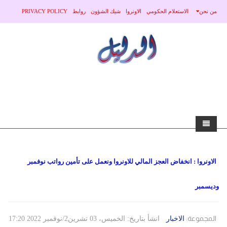
من نحن
الاستعلام الحكومي
الاونروا
شيك الشؤون
روابط
PRIVACY POLICY
home
الاونروا : انخفاض العجز المالي للاونروا ونعمل على تأمين رواتب نوفمبر
الاخبار
وديسمبر
محلي
منوعات
صحة
عربي
المجموعة:
الاخبار
انشأ بتاريخ: الخميس، 03 تشرين2/نوفمبر 2022 17:20