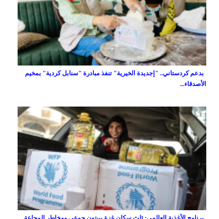
بدعم كردستاني.. "إجديدة الخيرية" تنفذ مبادرة "سنابل كردية" بمخيم
الأصدقاء...
برنامج الأغذية العالمي: ثلث سكان غزة يبيتون جوعى ومخاطر المجاعة...