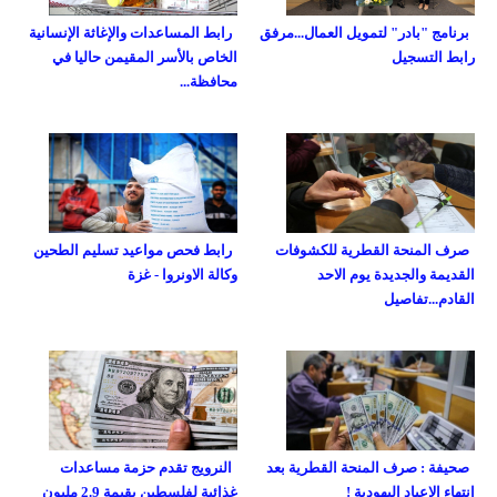
برنامج "بادر" لتمويل العمال...مرفق
رابط المساعدات والإغاثة الإنسانية
رابط التسجيل
الخاص بالأسر المقيمن حاليا في
محافظة...
صرف المنحة القطرية للكشوفات
رابط فحص مواعيد تسليم الطحين
القديمة والجديدة يوم الاحد
وكالة الاونروا - غزة
القادم...تفاصيل
صحيفة : صرف المنحة القطرية بعد
النرويج تقدم حزمة مساعدات
انتهاء الاعياد اليهودية !
غذائية لفلسطين بقيمة 2.9 مليون