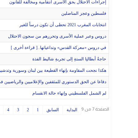
إجراءات الاحتلال بحق الأسرى انتقامية ومخالفة للقانون
فلسطين وعجز المناضلين
انتخابات المغرب 2021 تحظى أن تكون درساً للغير
دروس وعبر عملية الأسرى وتحررهم من سجون الاحتلال
في دروس «معركة القدس» وتداعياتها..[ قراءة أخرى ]
حاجةُ أبطالنِا الستةِ إلى تجربةِ شاليط الفذة
هكذا نجحت المقاومة بإنهاء القطيعة بين لبنان وسورية وتدشي
دفاعا عن الحق الدستوري للمثقفين والإعلاميين والرياضيين في
لم الشمل الفلسطيني وإنهاء حالة الانقسام
الصفحة 7 من 9
البداية
السابق
1
2
3
4