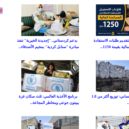
ال
تقديم طلبات الاستفادة
بدعم كردستاني.. "إجديدة الخيرية" تنفذ
 بقيمة 1250...
مبادرة "سنابل كردية" بمخيم الأصدقاء...
صندوق غزة الإنساني: توزيع أكثر من 1.8
برنامج الأغذية العالمي: ثلث سكان غزة
يبيتون جوعى ومخاطر المجاعة...