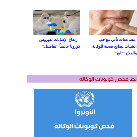
مضاعفات تأتي مع حب
ارتفاع الإصابات بفيروس
الشباب نصائح صحية للوقاية
كورونا عالمياً "تفاصيل"
والعلاج "تابع"
بط فحص كوبونات الوكالة