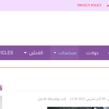
ط
PRIVACY POLICY
حوادث
مساعدات
اللاجئين
CLES 🌐
را
كتب بواسطة:
الدليل
13:30