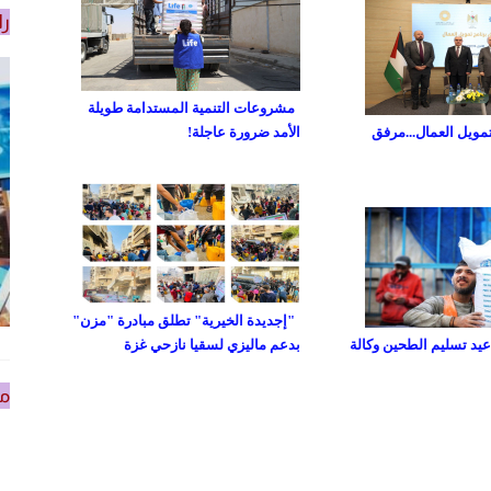
را
مشروعات التنمية المستدامة طويلة
تمويل العمال...مرفق
الأمد ضرورة عاجلة!
"إجديدة الخيرية" تطلق مبادرة "مزن"
د تسليم الطحين وكالة
بدعم ماليزي لسقيا نازحي غزة
من