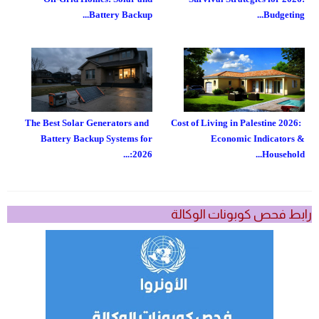
Battery Backup...
Budgeting...
The Best Solar Generators and
Cost of Living in Palestine 2026:
Battery Backup Systems for
Economic Indicators &
2026:...
Household...
رابط فحص كوبونات الوكالة