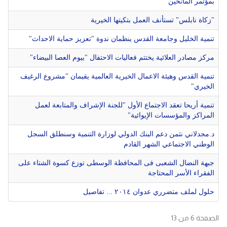
بمؤتمر المانحين
دولي
حوادث
"زكاة نابلس" تستأنف العمل بتكيتها الخيرية
مساعدات
تنمية الخليل وجامعة القدس ينظمان ندوة "تعزيز حماية الاحداث"
اللاجئين
التنمية الاجتماعية
مركز مصادر العلائية يختتم فعاليات الاحتفال "بيوم العصا البيضاء"
Articles 🌐
فلسطين
المنحة القطرية
تنمية القدس وهيئة الاعمال الخيرية العالمية يقيمان "مشروع الرغيف
روابط
لبنان
الاونروا
الخيري"
سوريا
تنمية أريحا تعقد الاجتماع الأول "للجنة الإشراف والمتابعة لعمل
المراكز والمؤسسات الإيوائية"
د.مجدلاني نثمن دعم البنك الدولي لوزارة التنمية وسنطلق السجل
الوطني الاجتماعي الشهر القادم
جبهة النضال الشعبى فى المحافظة الوسطى توزع كسوة الشتاء على
الفقراء الأسر المحتاجة
حلول لملف متضرري عدوان ٢٠١٤ ... تفاصيل
الصفحة 6 من 13