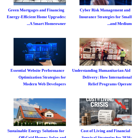
Green Mortgages and Financing
Cyber Risk Management and
Energy-Efficient Home Upgrades:
Insurance Strategies for Small
A Smart Homeowner...
and Medium...
Essential Website Performance
Understanding Humanitarian Aid
Optimization Strategies for
Delivery: How International
Modern Web Developers
Relief Programs Operate
Sustainable Energy Solutions for
Cost of Living and Financial
Off-Grid Homes: Solar and
Survival Strategies for 2026: