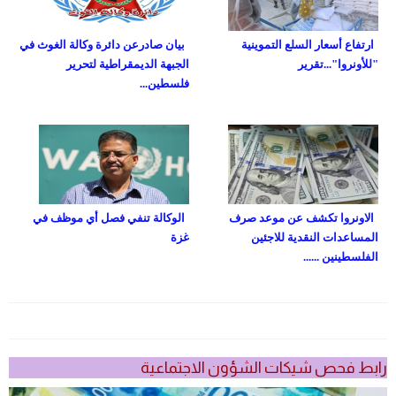
ارتفاع أسعار السلع التموينية
بيان صادرعن دائرة وكالة الغوث في
"للأونروا"...تقرير
الجبهة الديمقراطية لتحرير
فلسطين...
الاونروا تكشف عن موعد صرف
الوكالة تنفي فصل أي موظف في
المساعدات النقدية للاجئين
غزة
الفلسطينين ......
رابط فحص شيكات الشؤون الاجتماعية