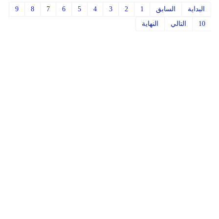
البداية
السابق
1
2
3
4
5
6
7
8
9
10
التالي
النهاية