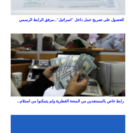
للحصول على تصريح عمل داخل "اسرائيل"...مرفق الرابط الرسمي
رابط خاص بالمستفدين من المنحة القطرية ولم يتمكنوا من استلام...