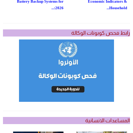
Battery Backup Systems for
Economic Indicators &
2026:...
Household...
رابط فحص كوبونات الوكالة
المساعدات الانسانية