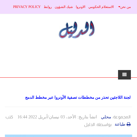
من نحن
الاستعلام الحكومي
الاونروا
شيك الشؤون
روابط
PRIVACY POLICY
home
لجنة اللاجئين تحذر من مخططات تصفية الأونروا عبر مخطط الدمج
الاخبار
محلي
منوعات
المجموعة:
كتب
محلي
انشأ بتاريخ: الأحد، 03 نيسان/أبريل 2022 16:44
طباعة
بواسطة:
الدليل
صحة
عربي