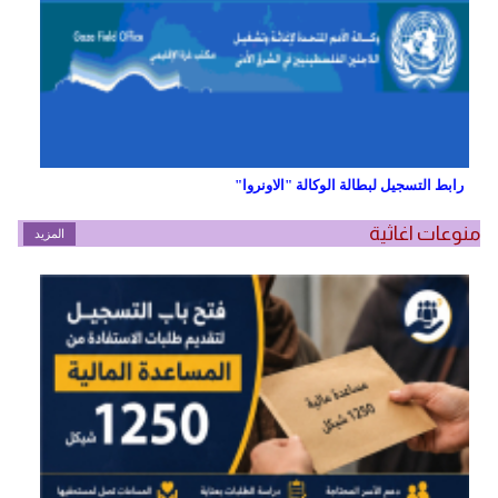
رابط التسجيل لبطالة الوكالة "الاونروا"
منوعات اغاثية
المزيد