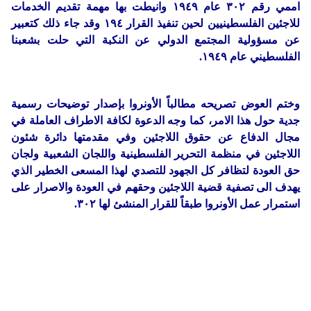
اممي رقم ٣٠٢ عام ١٩٤٩ وانيطت بها مهمة تقديم الخدمات
للاجئين الفلسطينيين لحين تنفيذ القرار ١٩٤ وقد جاء ذلك كتعبير
عن مسؤولية المجتمع الدولي عن النكبة التي حلت بشعبنا
الفلسطيني عام ١٩٤٩.
وختم العوض تصريحه مطالباً الأونروا بإصدار توضيحات رسمية
جدية حول هذا الامر، كما وجه الدعوة لكافة الاطراف العاملة في
مجال الدفاع عن حقوق اللاجئين وفي مقدمتها دائرة شئون
اللاجئين في منظمة التحرير الفلسطينية واللجان الشعبية ولجان
حق العودة لتظافر كل الجهود للتصدي لهذا المسعى الخطير الذي
يهدف الى تصفية قضية اللاجئين وحقهم في العودة والاصرار على
استمرار عمل الأونروا طبقاً للقرار المنشئ لها ٣٠٢.