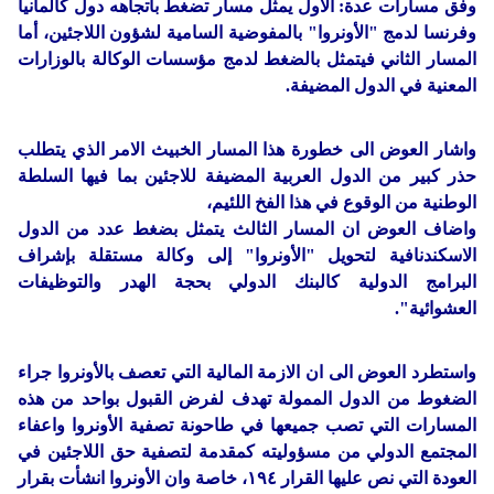
وفق مسارات عدة: الأول يمثل مسار تضغط باتجاهه دول كألمانيا
وفرنسا لدمج "الأونروا" بالمفوضية السامية لشؤون اللاجئين، أما
المسار الثاني فيتمثل بالضغط لدمج مؤسسات الوكالة بالوزارات
المعنية في الدول المضيفة.
واشار العوض الى خطورة هذا المسار الخبيث الامر الذي يتطلب
حذر كبير من الدول العربية المضيفة للاجئين بما فيها السلطة
الوطنية من الوقوع في هذا الفخ اللئيم،
واضاف العوض ان المسار الثالث يتمثل بضغط عدد من الدول
الاسكندنافية لتحويل "الأونروا" إلى وكالة مستقلة بإشراف
البرامج الدولية كالبنك الدولي بحجة الهدر والتوظيفات
العشوائية".
واستطرد العوض الى ان الازمة المالية التي تعصف بالأونروا جراء
الضغوط من الدول الممولة تهدف لفرض القبول بواحد من هذه
المسارات التي تصب جميعها في طاحونة تصفية الأونروا واعفاء
المجتمع الدولي من مسؤوليته كمقدمة لتصفية حق اللاجئين في
العودة التي نص عليها القرار ١٩٤، خاصة وان الأونروا انشأت بقرار