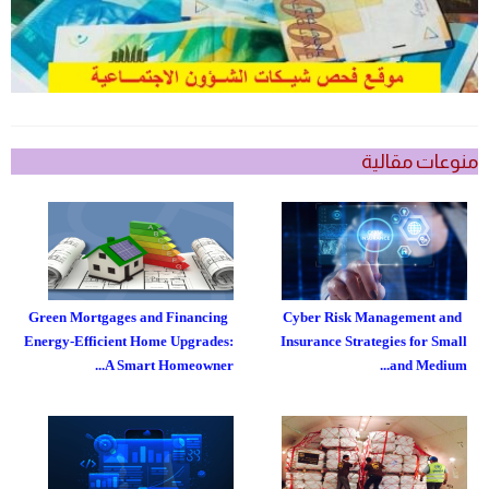
منوعات مقالية
Green Mortgages and Financing
Cyber Risk Management and
Energy-Efficient Home Upgrades:
Insurance Strategies for Small
A Smart Homeowner...
and Medium...