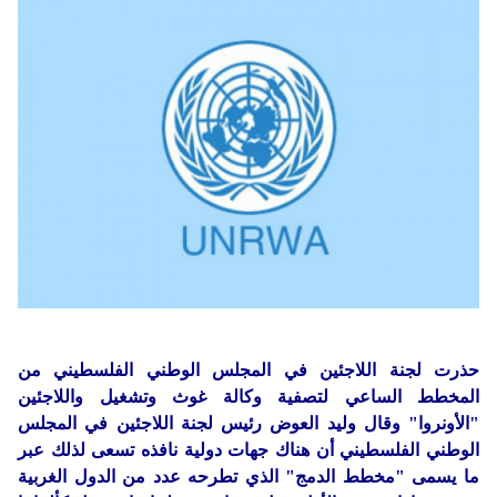
دولي
حوادث
مساعدات
اللاجئين
التنمية الاجتماعية
Articles 🌐
فلسطين
المنحة القطرية
روابط
لبنان
الاونروا
سوريا
حذرت لجنة اللاجئين في المجلس الوطني الفلسطيني من
المخطط الساعي لتصفية وكالة غوث وتشغيل واللاجئين
"الأونروا" وقال وليد العوض رئيس لجنة اللاجئين في المجلس
الوطني الفلسطيني أن هناك جهات دولية نافذه تسعى لذلك عبر
ما يسمى "مخطط الدمج" الذي تطرحه عدد من الدول الغربية