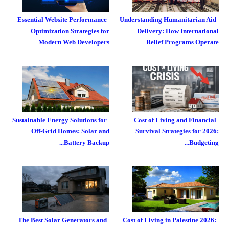
Essential Website Performance
Understanding Humanitarian Aid
Optimization Strategies for
Delivery: How International
Modern Web Developers
Relief Programs Operate
Sustainable Energy Solutions for
Cost of Living and Financial
Off-Grid Homes: Solar and
Survival Strategies for 2026:
Battery Backup...
Budgeting...
The Best Solar Generators and
Cost of Living in Palestine 2026: