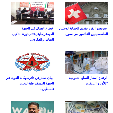
سويسرا تقرر تقديم الحماية للاجئين
قطاع العمال في الجبهة
الفلسطينيين القادمين من سوريا
الديمقراطية يختتم دورة التأهيل
النقابي والفكري...
ارتفاع أسعار السلع التموينية
بيان صادرعن دائرة وكالة الغوث في
"للأونروا"...تقرير
الجبهة الديمقراطية لتحرير
فلسطين...