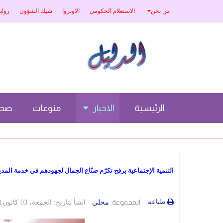
من نحن
الاستعلام الحكومي
الاونروا
شيك الشؤون
رواب
الرئيسية
الاخبار
منوعات
صحة
التنمية الإجتماعية برفح تكرّم صنّاع الجمال لجهودهم في خدمة المدي
طباعة
المجموعة:
محلي
انشأ بتاريخ: الجمعة، 03 كانون1/ديسمبر 2021 11:01