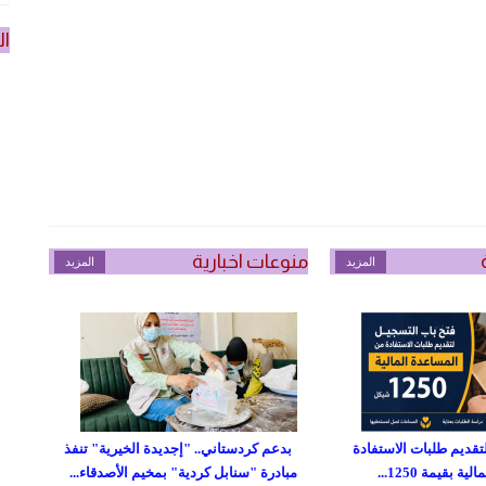
ال
منوعات اخبارية
المزيد
المزيد
تقديم طلبات الاستفادة
بدعم كردستاني.. "إجديدة الخيرية" تنفذ
 بقيمة 1250...
مبادرة "سنابل كردية" بمخيم الأصدقاء...