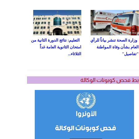
وزارة الصحة تنشر بياناً للرأي
التعليم: نتائج الدورة الثانية من
العام بشأن وفاة المواطنة
امتحان الثانوية العامة غداً
"تفاصيل"
الثلاثاء...
بط فحص كوبونات الوكالة