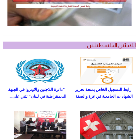
اللاجئين الفلسطينيين
رابط التسجيل الخاص بمنحة تحرير
"دائرة اللاجئين والاونروا في الجبهة
الشهادات الجامعية في غزة والضفة
الديمقراطية في لبنان" تثني على...