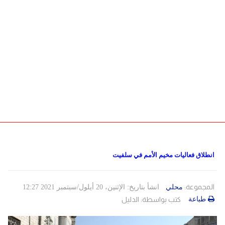
دولي
حوادث
مساعدات
اللاجئين
التنمية الاجتماعية
Articles 🌐
فلسطين
المنحة القطرية
روابط
لبنان
الاونروا
سوريا
انطلاق فعاليات مخيم الأمم في سلفيت
المجموعة:
محلي
انشأ بتاريخ: الإثنين، 20 أيلول/سبتمبر 2021 12:27
طباعة
كتب بواسطة:
الدليل