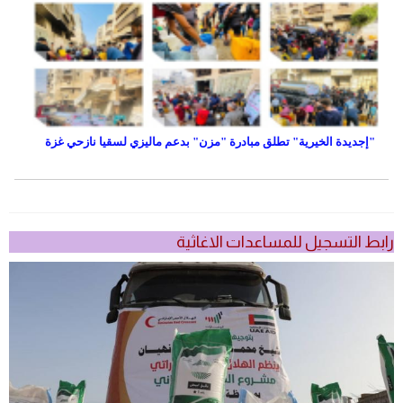
"إجديدة الخيرية" تطلق مبادرة "مزن" بدعم ماليزي لسقيا نازحي غزة
رابط التسجيل للمساعدات الاغاثية