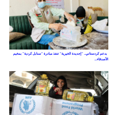
بدعم كردستاني.. "إجديدة الخيرية" تنفذ مبادرة "سنابل كردية" بمخيم
الأصدقاء...