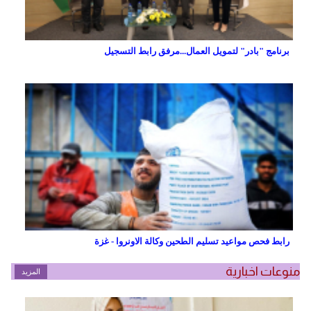
برنامج "بادر" لتمويل العمال...مرفق رابط التسجيل
رابط فحص مواعيد تسليم الطحين وكالة الاونروا - غزة
منوعات اخبارية
المزيد