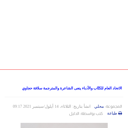
دولي
حوادث
مساعدات
اللاجئين
التنمية الاجتماعية
Articles 🌐
فلسطين
المنحة القطرية
روابط
لبنان
الاونروا
سوريا
الاتحاد العام للكتّاب والأدباء ينعى الشاعرة والمترجمة سلافة حجاوي
المجموعة:
محلي
انشأ بتاريخ: الثلاثاء، 14 أيلول/سبتمبر 2021 09:17
طباعة
كتب بواسطة:
الدليل