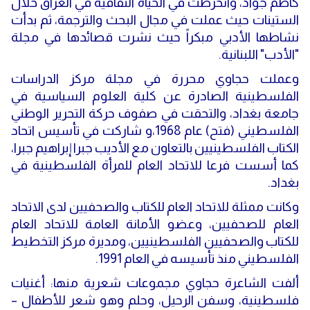
كاظم جواد، وانخرطت في الحياة الثقافية في العراق خلال
الستينات حيث عملت في مجال البحث والترجمة، ثم بدأت
نشاطها الأدبي مبكراً حيث نشرت قصائدها في مجلة
"الأدب" اللبنانية
.
وعملت حجاوي محررة في مجلة مركز الدراسات
الفلسطينية الصادرة عن كلية العلوم السياسية في
جامعة بغداد، والتحقت في صفوف حركة التحرير الوطني
الفلسطيني (فتح) عام 1968،و شاركت في تأسيس اتحاد
الكتاب الفلسطينيين بالتعاون مع الأديب جبرا إبراهيم جبرا،
كما أسست فرعا للاتحاد العام للمرأة الفلسطينية في
بغداد
.
وكانت ممثلة للاتحاد العام للكتاب والصحفيين لدى الاتحاد
العام للصحفيين، وعضو الأمانة العامة للاتحاد العام
للكتاب والصحفيين الفلسطينيين، ومديرة مركز التخطيط
الفلسطيني منذ تأسيسه في العام 1991.
ألفت الشاعرة حجاوي مجموعات شعرية منها: أغنيات
فلسطينية، وسفن الرحيل، وحلم وهو شعر للأطفال –