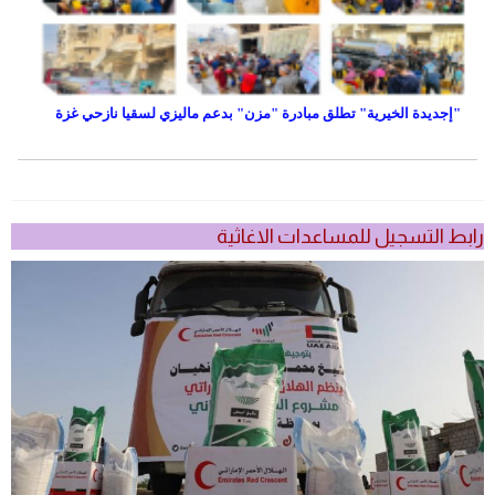
"إجديدة الخيرية" تطلق مبادرة "مزن" بدعم ماليزي لسقيا نازحي غزة
رابط التسجيل للمساعدات الاغاثية