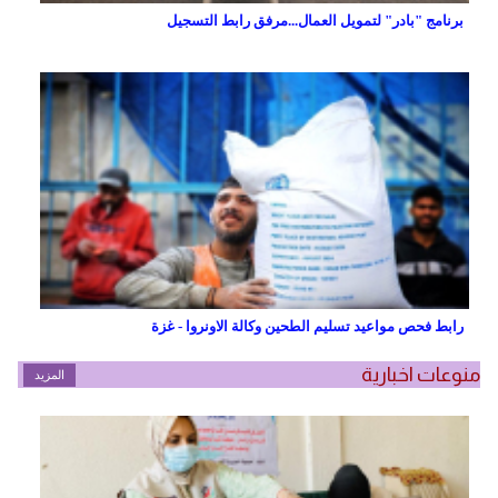
برنامج "بادر" لتمويل العمال...مرفق رابط التسجيل
رابط فحص مواعيد تسليم الطحين وكالة الاونروا - غزة
منوعات اخبارية
المزيد