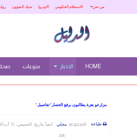
من نحن
الاستعلام الحكومي
الاونروا
شيك الشؤون
رواب
HOME
الاخبار
منوعات
صحة
مزارعو بغزة يطالبون برفع الحصار"تفاصيل"
طباعة
المجموعة:
محلي
انشأ بتاريخ: الخميس، 31 آب/أغسطس 2023 12:08