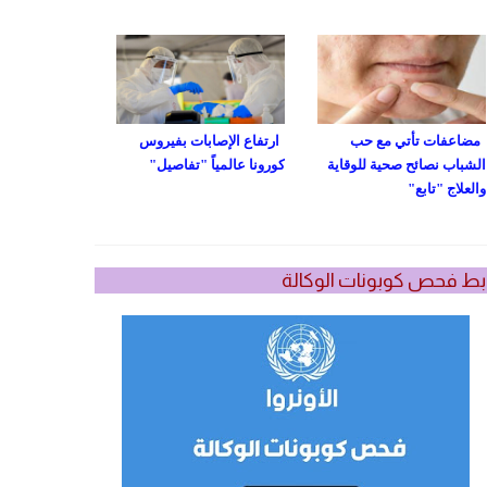
مضاعفات تأتي مع حب
ارتفاع الإصابات بفيروس
الشباب نصائح صحية للوقاية
كورونا عالمياً "تفاصيل"
والعلاج "تابع"
بط فحص كوبونات الوكالة