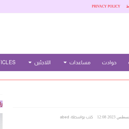
ط
PRIVACY POLICY
حوادث
مساعدات
اللاجئين
CLES 🌐
را
كتب بواسطة:
abed