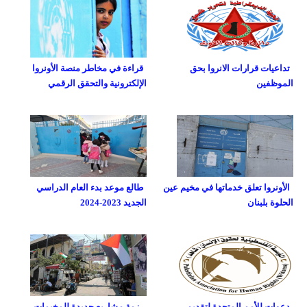
تداعيات قرارات الانروا بحق
قراءة في مخاطر منصة الأونروا
الموظفين
الإلكترونية والتحقق الرقمي
الأونروا تعلق خدماتها في مخيم عين
طالع موعد بدء العام الدراسي
الحلوة بلبنان
الجديد 2023-2024
دعوات للأمم المتحدة لتقديم
رزمة مشاريع جديدة للمخيمات