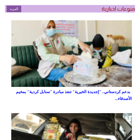
منوعات اخبارية
المزيد
بدعم كردستاني.. "إجديدة الخيرية" تنفذ مبادرة "سنابل كردية" بمخيم
الأصدقاء...