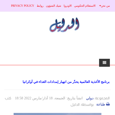
من نحن
الاستعلام الحكومي
الاونروا
شيك الشؤون
روابط
PRIVACY POLICY
home
برنامج الأغذية العالمية يحذّر من انهيار إمدادات الغذاء في أوكرانيا
الاخبار
محلي
منوعات
المجموعة:
كتب
دولي
انشأ بتاريخ: الجمعة، 18 آذار/مارس 2022 18:58
طباعة
بواسطة:
الدليل
صحة
عربي