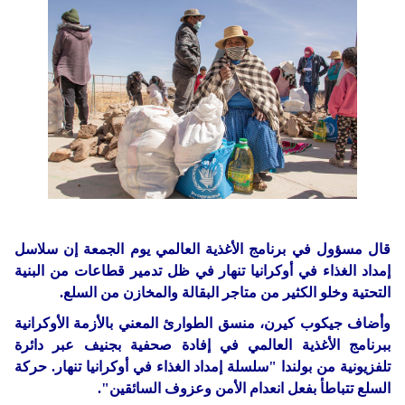
دولي
حوادث
مساعدات
اللاجئين
التنمية الاجتماعية
Articles 🌐
فلسطين
المنحة القطرية
روابط
لبنان
الاونروا
سوريا
قال مسؤول في برنامج الأغذية العالمي يوم الجمعة إن سلاسل
إمداد الغذاء في أوكرانيا تنهار في ظل تدمير قطاعات من البنية
التحتية وخلو الكثير من متاجر البقالة والمخازن من السلع.
وأضاف جيكوب كيرن، منسق الطوارئ المعني بالأزمة الأوكرانية
ببرنامج الأغذية العالمي في إفادة صحفية بجنيف عبر دائرة
تلفزيونية من بولندا "سلسلة إمداد الغذاء في أوكرانيا تنهار. حركة
السلع تتباطأ بفعل انعدام الأمن وعزوف السائقين".