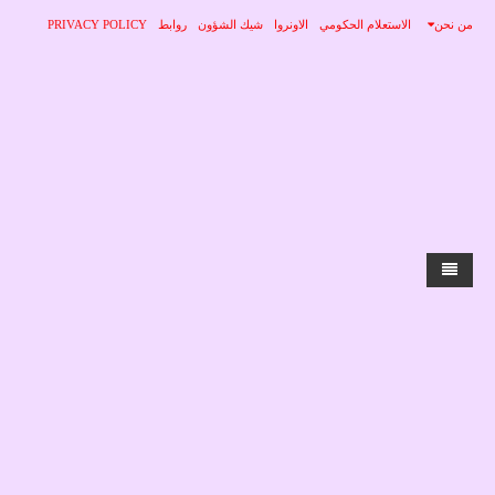
من نحن
الاستعلام الحكومي
الاونروا
شيك الشؤون
روابط
PRIVACY POLICY
الرئيسية
الاخبار
محلي
منوعات
صحة
عربي