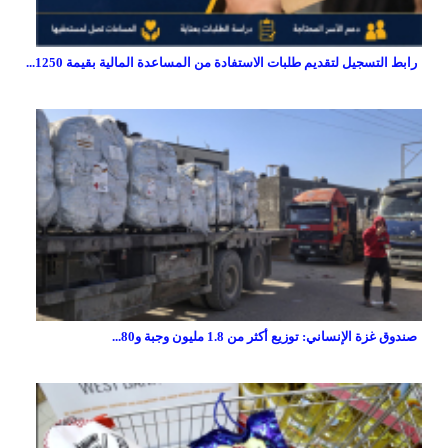
رابط التسجيل لتقديم طلبات الاستفادة من المساعدة المالية بقيمة 1250...
صندوق غزة الإنساني: توزيع أكثر من 1.8 مليون وجبة و80...