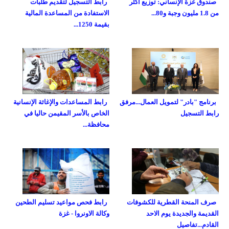
صندوق غزة الإنساني: توزيع أكثر
رابط التسجيل لتقديم طلبات
من 1.8 مليون وجبة و80...
الاستفادة من المساعدة المالية
بقيمة 1250...
برنامج "بادر" لتمويل العمال...مرفق
رابط المساعدات والإغاثة الإنسانية
رابط التسجيل
الخاص بالأسر المقيمن حاليا في
محافظة...
صرف المنحة القطرية للكشوفات
رابط فحص مواعيد تسليم الطحين
القديمة والجديدة يوم الاحد
وكالة الاونروا - غزة
القادم...تفاصيل