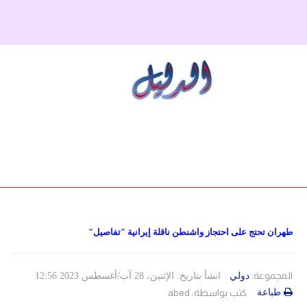
دولي
حوادث
مساعدات
اللاجئين
التنمية الاجتماعية
مقالات
فلسطين
المنحة القطرية
روابط
لبنان
الاونروا
سوريا
طهران تحتج على احتجاز واشنطن ناقلة إيرانية "تفاصيل"
المجموعة:
دولي
انشأ بتاريخ: الإثنين، 28 آب/أغسطس 2023 12:56
طباعة
كتب بواسطة:
abed