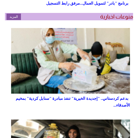
برنامج "بادر" لتمويل العمال...مرفق رابط التسجيل
منوعات اخبارية
المزيد
بدعم كردستاني.. "إجديدة الخيرية" تنفذ مبادرة "سنابل كردية" بمخيم
الأصدقاء...