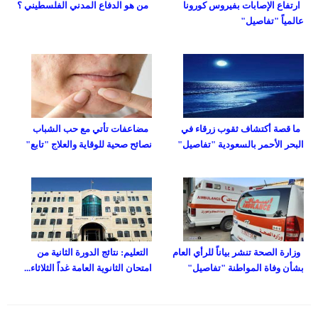
ارتفاع الإصابات بفيروس كورونا
من هو الدفاع المدني الفلسطيني ؟
عالمياً "تفاصيل"
ما قصة أكتشاف ثقوب زرقاء في
مضاعفات تأتي مع حب الشباب
البحر الأحمر بالسعودية "تفاصيل"
نصائح صحية للوقاية والعلاج "تابع"
وزارة الصحة تنشر بياناً للرأي العام
التعليم: نتائج الدورة الثانية من
بشأن وفاة المواطنة "تفاصيل"
امتحان الثانوية العامة غداً الثلاثاء...