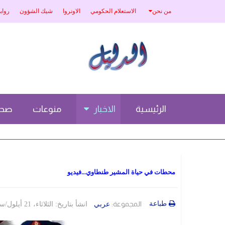
من نحن
الاستعلام الحكومي
الاونروا
شيك الشؤون
رواب
الرئيسية
الاخبار
منوعات
صحة
محطات في حياة المشير طنطاوي...فيديو
طباعة
المجموعة:
عربي
انشأ بتاريخ: الثلاثاء، 21 أيلول/سبتمبر 2021 17:19