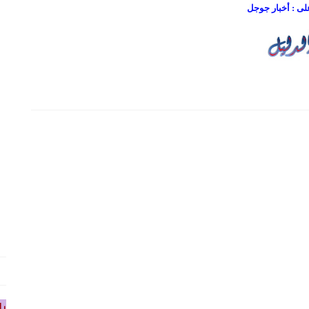
على : أخبار جوجل
را