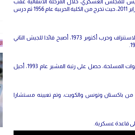
 للمجلس العسكري، خلال المرحلة الانتقالية عقب
تنحي الرئيس الأسبق محمد حسني مبارك، في فبراير 2011، حيث تخرج من الكلية الحربية عام 1956 ثم درس
شارك المشير طنطاوي، في حرب 1967 وحرب الاستنزاف وحرب أكتوبر 1973، أصبح قائدا للجيش الثاني
ال
في عام 1991 أصبح وزيرا للدفاع والقائد العام للقوات المسلحة، حصل على رتبة المشير عام 1993، أحيل
من باكستان وتونس والكويت، وتم تعيينه مستشارا
لى قاعدة عسكرية.