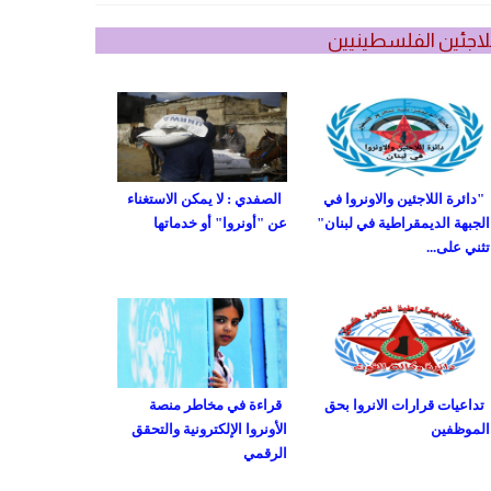
لاجئين الفلسطينيين
"دائرة اللاجئين والاونروا في
الصفدي : لا يمكن الاستغناء
الجبهة الديمقراطية في لبنان"
عن "أونروا" أو خدماتها
تثني على...
تداعيات قرارات الانروا بحق
قراءة في مخاطر منصة
الموظفين
الأونروا الإلكترونية والتحقق
الرقمي