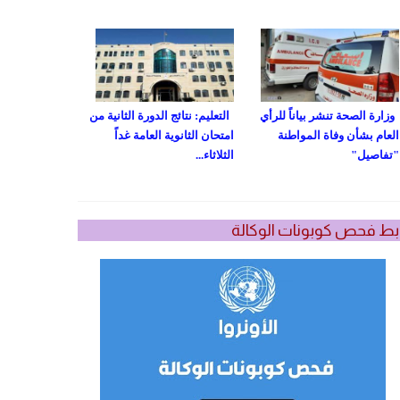
وزارة الصحة تنشر بياناً للرأي
التعليم: نتائج الدورة الثانية من
العام بشأن وفاة المواطنة
امتحان الثانوية العامة غداً
"تفاصيل"
الثلاثاء...
بط فحص كوبونات الوكالة