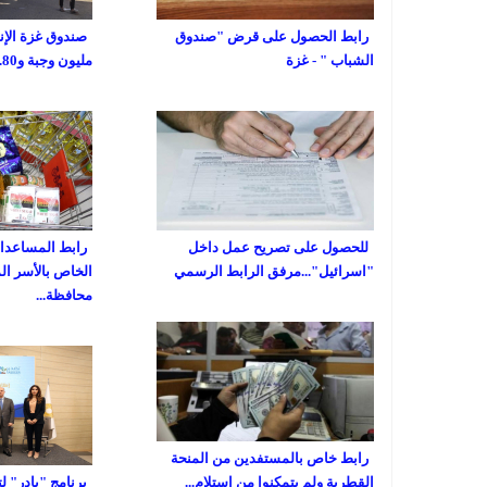
رابط الحصول على قرض "صندوق
الشباب " - غزة
مليون وجبة و80...
للحصول على تصريح عمل داخل
رابط المساعدات 
"اسرائيل"...مرفق الرابط الرسمي
الخاص بالأسر ال
محافظة...
رابط خاص بالمستفدين من المنحة
القطرية ولم يتمكنوا من استلام...
برنامج "بادر" ل