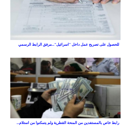
للحصول على تصريح عمل داخل "اسرائيل"...مرفق الرابط الرسمي
رابط خاص بالمستفدين من المنحة القطرية ولم يتمكنوا من استلام...