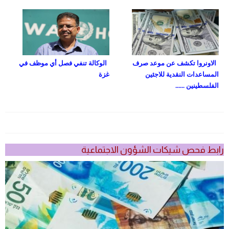
الاونروا تكشف عن موعد صرف
الوكالة تنفي فصل أي موظف في
المساعدات النقدية للاجئين
غزة
الفلسطينين ......
رابط فحص شيكات الشؤون الاجتماعية