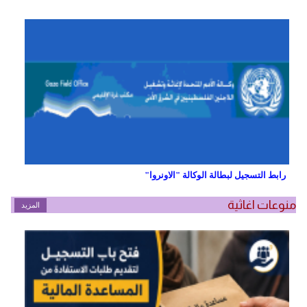
رابط التسجيل لبطالة الوكالة "الاونروا"
منوعات اغاثية
المزيد