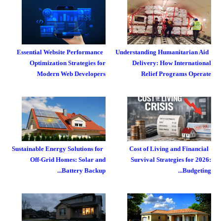
Essential Website Performance
Understanding Humanitarian Aid
Optimization Strategies for
Delivery: How International
Modern Web Developers
Relief Programs Operate
Sustainable Energy Solutions for
Cost of Living and Financial
Off-Grid Homes: Solar and
Survival Strategies for 2026:
Battery Backup...
Budgeting...