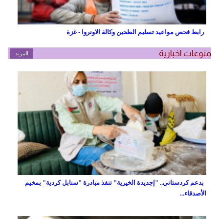
رابط فحص مواعيد تسليم الطحين وكالة الاونروا - غزة
منوعات اخبارية
المزيد
بدعم كردستاني.. "إجديدة الخيرية" تنفذ مبادرة "سنابل كردية" بمخيم
الأصدقاء...