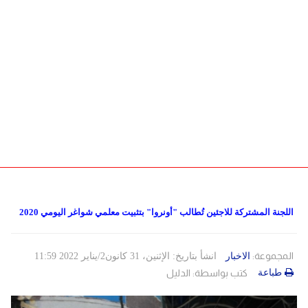
دولي
حوادث
مساعدات
اللاجئين
التنمية الاجتماعية
Articles 🌐
فلسطين
المنحة القطرية
روابط
لبنان
الاونروا
سوريا
اللجنة المشتركة للاجئين تُطالب "أونروا" بتثبيت معلمي شواغر اليومي 2020
المجموعة:
الاخبار
انشأ بتاريخ: الإثنين، 31 كانون2/يناير 2022 11:59
طباعة
كتب بواسطة:
الدليل