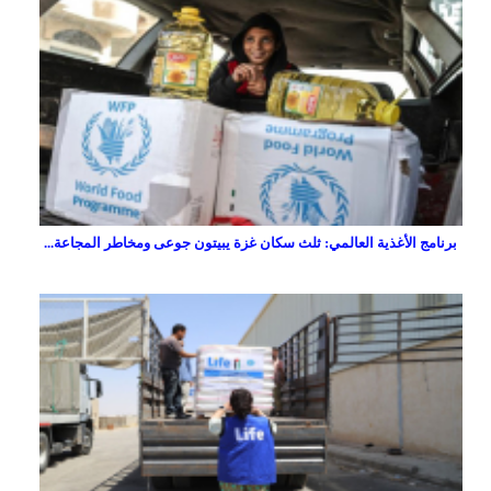
برنامج الأغذية العالمي: ثلث سكان غزة يبيتون جوعى ومخاطر المجاعة...