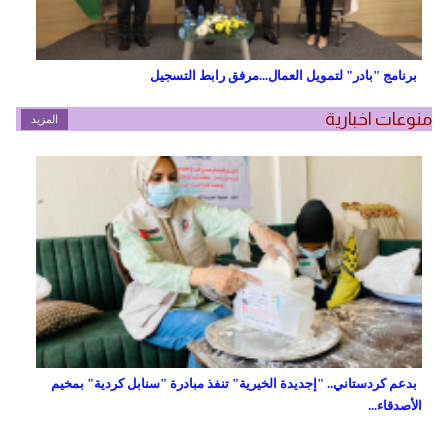
برنامج "بادر" لتمويل العمال...مرفق رابط التسجيل
منوعات اخبارية
المزيد
بدعم كردستاني.. "إجديدة الخيرية" تنفذ مبادرة "سنابل كردية" بمخيم
الأصدقاء...