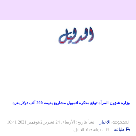
دولي
حوادث
مساعدات
اللاجئين
التنمية الاجتماعية
مقالات
فلسطين
المنحة القطرية
روابط
لبنان
الاونروا
سوريا
وزارة شؤون المرأة توقع مذكرة لتمويل مشاريع بقيمة 200 ألف دولار بغزة
المجموعة:
الاخبار
انشأ بتاريخ: الأربعاء، 24 تشرين2/نوفمبر 2021 16:41
طباعة
كتب بواسطة:
الدليل