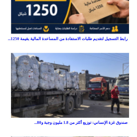
رابط التسجيل لتقديم طلبات الاستفادة من المساعدة المالية بقيمة 1250...
صندوق غزة الإنساني: توزيع أكثر من 1.8 مليون وجبة و80...