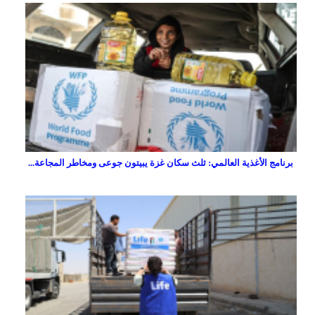
برنامج الأغذية العالمي: ثلث سكان غزة يبيتون جوعى ومخاطر المجاعة...