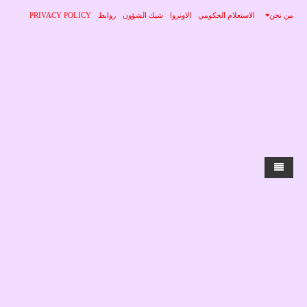
من نحن
الاستعلام الحكومي
الاونروا
شيك الشؤون
روابط
PRIVACY POLICY
الرئيسية
الاخبار
محلي
منوعات
صحة
عربي