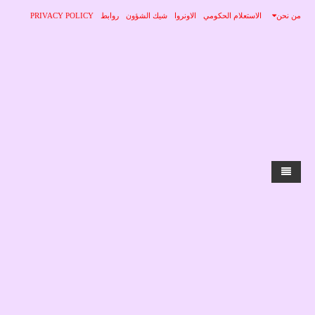
من نحن
الاستعلام الحكومي
الاونروا
شيك الشؤون
روابط
PRIVACY POLICY
الرئيسية
الاخبار
محلي
منوعات
صحة
عربي