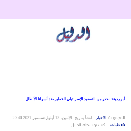
دولي
حوادث
مساعدات
اللاجئين
التنمية الاجتماعية
مقالات
فلسطين
المنحة القطرية
روابط
لبنان
الاونروا
سوريا
أبو ردينة: نحذر من التصعيد الإسرائيلي الخطير ضد أسرانا الأبطال
المجموعة:
الاخبار
انشأ بتاريخ: الإثنين، 13 أيلول/سبتمبر 2021 20:40
طباعة
كتب بواسطة:
الدليل