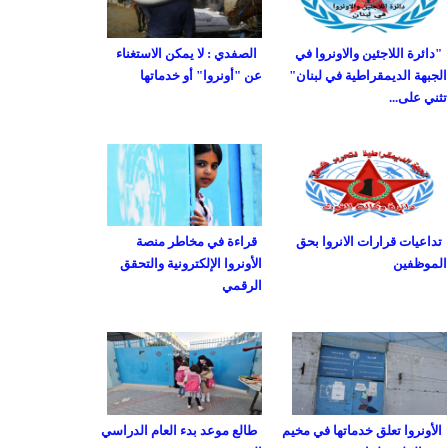
"دائرة اللاجئين والاونروا في
الصفدي : لا يمكن الاستغناء
الجبهة الديمقراطية في لبنان"
عن "أونروا" أو خدماتها
تثني على...
تداعيات قرارات الانروا بحق
قراءة في مخاطر منصة
الموظفين
الأونروا الإلكترونية والتحقق
الرقمي
الأونروا تعلق خدماتها في مخيم
طالع موعد بدء العام الدراسي