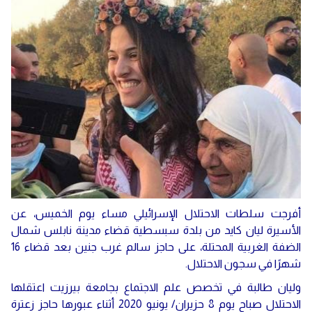
دولي
حوادث
مساعدات
اللاجئين
التنمية الاجتماعية
Articles 🌐
فلسطين
المنحة القطرية
روابط
لبنان
الاونروا
سوريا
أفرجت سلطات الاحتلال الإسرائيلي مساء يوم الخميس، عن
الأسيرة ليان كايد من بلدة سبسطية قضاء مدينة نابلس شمال
الضفة الغربية المحتلة، على حاجز سالم غرب جنين بعد قضاء 16
شهرًا في سجون الاحتلال.
وليان طالبة في تخصص علم الاجتماع بجامعة بيرزيت اعتقلها
الاحتلال صباح يوم 8 حزيران/ يونيو 2020 أثناء عبورها حاجز زعترة