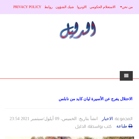
من نحن
الاستعلام الحكومي
الاونروا
شيك الشؤون
روابط
PRIVACY POLICY
الرئيسية
الاحتلال يفرج عن الأسيرة ليان كايد من نابلس
الاخبار
محلي
منوعات
المجموعة:
الاخبار
انشأ بتاريخ: الخميس، 09 أيلول/سبتمبر 2021 23:54
طباعة
كتب بواسطة:
الدليل
صحة
عربي