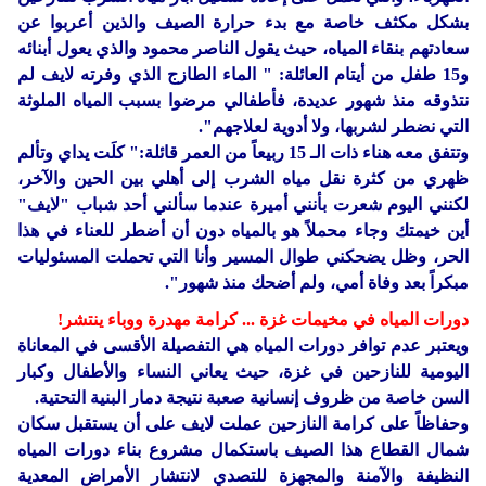
بشكل مكثف خاصة مع بدء حرارة الصيف والذين أعربوا عن
سعادتهم بنقاء المياه، حيث يقول الناصر محمود والذي يعول أبنائه
و15 طفل من أيتام العائلة: " الماء الطازج الذي وفرته لايف لم
نتذوقه منذ شهور عديدة، فأطفالي مرضوا بسبب المياه الملوثة
التي نضطر لشربها، ولا أدوية لعلاجهم".
وتتفق معه هناء ذات الـ 15 ربيعاً من العمر قائلة:" كلَت يداي وتألم
ظهري من كثرة نقل مياه الشرب إلى أهلي بين الحين والآخر،
لكنني اليوم شعرت بأنني أميرة عندما سألني أحد شباب "لايف"
أين خيمتك وجاء محملاً هو بالمياه دون أن أضطر للعناء في هذا
الحر، وظل يضحكني طوال المسير وأنا التي تحملت المسئوليات
مبكراً بعد وفاة أمي، ولم أضحك منذ شهور".
دورات المياه في مخيمات غزة ... كرامة مهدرة ووباء ينتشر!
ويعتبر عدم توافر دورات المياه هي التفصيلة الأقسى في المعاناة
اليومية للنازحين في غزة، حيث يعاني النساء والأطفال وكبار
السن خاصة من ظروف إنسانية صعبة نتيجة دمار البنية التحتية.
وحفاظاً على كرامة النازحين عملت لايف على أن يستقبل سكان
شمال القطاع هذا الصيف باستكمال مشروع بناء دورات المياه
النظيفة والآمنة والمجهزة للتصدي لانتشار الأمراض المعدية