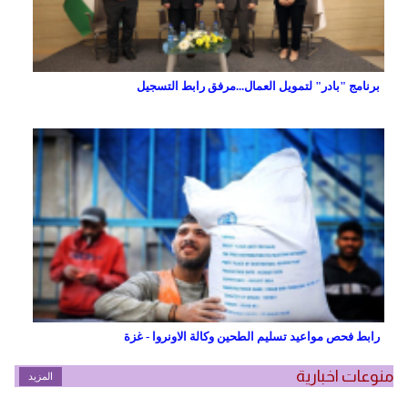
برنامج "بادر" لتمويل العمال...مرفق رابط التسجيل
رابط فحص مواعيد تسليم الطحين وكالة الاونروا - غزة
منوعات اخبارية
المزيد