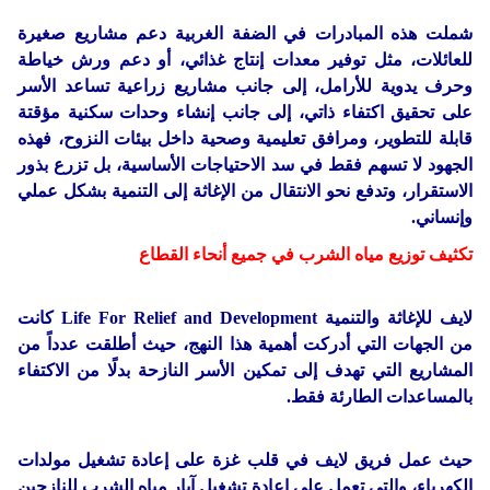
شملت هذه المبادرات في الضفة الغربية دعم مشاريع صغيرة
للعائلات، مثل توفير معدات إنتاج غذائي، أو دعم ورش خياطة
وحرف يدوية للأرامل، إلى جانب مشاريع زراعية تساعد الأسر
على تحقيق اكتفاء ذاتي، إلى جانب إنشاء وحدات سكنية مؤقتة
قابلة للتطوير، ومرافق تعليمية وصحية داخل بيئات النزوح، فهذه
الجهود لا تسهم فقط في سد الاحتياجات الأساسية، بل تزرع بذور
الاستقرار، وتدفع نحو الانتقال من الإغاثة إلى التنمية بشكل عملي
وإنساني.
تكثيف توزيع مياه الشرب في جميع أنحاء القطاع
لايف للإغاثة والتنمية Life For Relief and Development كانت
من الجهات التي أدركت أهمية هذا النهج، حيث أطلقت عدداً من
المشاريع التي تهدف إلى تمكين الأسر النازحة بدلًا من الاكتفاء
بالمساعدات الطارئة فقط.
حيث عمل فريق لايف في قلب غزة على إعادة تشغيل مولدات
الكهرباء، والتي تعمل على إعادة تشغيل آبار مياه الشرب للنازحين