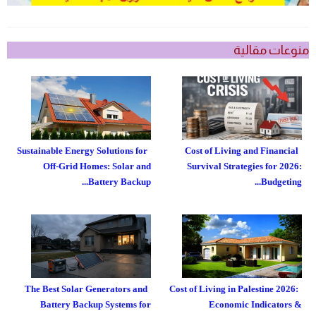
منوعات مقالية
Sustainable Energy Solutions for
Cost of Living and Financial
Off-Grid Homes: Solar and
Survival Strategies for 2026:
Battery Backup...
Budgeting...
The Best Solar Generators and
Cost of Living in Palestine 2026:
Battery Backup Systems for
Economic Indicators &