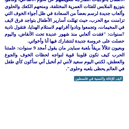
بتوزيع الملابس للفئات العمرية المختلفة، ومنحهم الكعك والحلوى
وألعاب جديدة لرسم بعضاً من السعادة في ظل أجواء الخوف التي
تزامنت مع الحرب، حيث تهللت أسارير الأطفال بتواجد فرق لايف
في المخيمات، وتجمعوا ونادوا أقرانهم لاستلام الهدايا، فتقول نادية
7سنوات: "فقدت ألعابي منذ شهور عديدة تحت الأنقاض، واليوم
حصلت على عروسة جديدة لنتشارك فيها أنا وأخواتي.
وبعيون تتلألأ بريقاً بلعبة سبايدر مان يقول أمجد 9 سنوات: علمتنا
الحرب كيف تكون قلوبنا قوية لنواجه لحظات الخوف والجوع
والعطش، لكنني اليوم سعيد لأنني لم أتخيل أني سأكون كأي طفل
في العالم يحظى بلعبه وحلوى".
لايف للإغاثة والتنمية في فلسطين