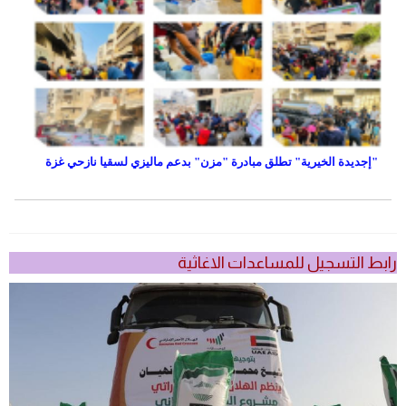
"إجديدة الخيرية" تطلق مبادرة "مزن" بدعم ماليزي لسقيا نازحي غزة
رابط التسجيل للمساعدات الاغاثية