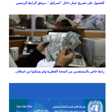
للحصول على تصريح عمل داخل "اسرائيل"...مرفق الرابط الرسمي
رابط خاص بالمستفدين من المنحة القطرية ولم يتمكنوا من استلام...