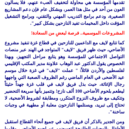
تقدمها المؤسسة هي محاولة لتخفيف العبء عنهم، فلا يسألون
العون من أحد في مثل هذا العمر، وبشكل عام فإن دعم المشاريع
الصغيرة، ودعم برامج التدريب المهني والتقني، وبرامج التشغيل
المؤقت داخل المخيمات تفيد النازحين بشكل كبير".
المشروعات الموسمية.. فرصة لبعضِ من السعادة!
كما تتابع لايف مع الداعمين للنازحين في قطاع غزة تنفيذ مشروع
الأضاحي، حيث ظهر فريق "لايف" المتواجد في الهند عبر منصات
التواصل الاجتماعي للمؤسسة وهو يتابع مراحل التجهيز، وبهذا
الخصوص يقول الدكتور عبد الوهاب علاونة مدير المكتب الإقليمي
لفلسطين والأردن قائلاً: " عملت "لايف" في غزة خلال موسم
عيد الأضحى في العام الماضي رغم الظروف الصعبة التي واجهها
رجال الإغاثة، حيث بذل فريق لايف في قلب غزة جهداً حثيثاً
ليطعم بلحوم الأضاحي 100 ألف نازح! وتتميز بأنها سريعة التحضير
وتتكيف مع ظروف النزوح المتكرر، ومطابقة لشروط الأضحية، لا
تحتاج إلى تبريد، ويستلمها النازحون معلبة أو مطهية في وجبات
ساخنة".
ومن الجدير بالذكر أن فريق لايف في جميع أنحاء القطاع استقبل
الأطفال بالوجبات الطازجة لتعويضهم عن لحوم الأضاحي، وقاموا