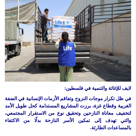
دولي
حوادث
مساعدات
اللاجئين
التنمية الاجتماعية
Articles 🌐
فلسطين
المنحة القطرية
روابط
لبنان
الاونروا
سوريا
لايف للإغاثة والتنمية في فلسطين:
في ظل تكرار موجات النزوح وتفاقم الأزمات الإنسانية في الضفة
الغربية وقطاع غزة، برزت المشاريع المستدامة كحل طويل الأمد
لتخفيف معاناة النازحين وتحقيق نوع من الاستقرار المجتمعي،
والتي تهدف إلى تمكين الأسر النازحة بدلًا من الاكتفاء
بالمساعدات الطارئة.