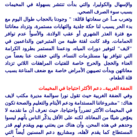
والإسهال والكوليرا، والتي بدأت تنتشر بسهولة في المخيمات
بسبب سوء الصرف الصحي.
وتعرب مـ.أ عن سعادتها قائلة: " وجودنا بالحجاب طوال اليوم مع
بدء الحر يسبب لنا حكة جلدية والتهابات مستمرة، وتزداد معاناتنا
مع فترة العذر الشهري أو عقب الولادة، والأسوأ عدم توافر
الحمامات. وقد كانت لفتة طيبة من المتبرعين والداعمين في
"لايف" لتوفير دورات المياه، ودعمنا المستمر بطرود الكرامة
التي تتوافر بها مستلزمات النساء، والتي خففت عنا بعضاً من
العناء والخجل والحرج خاصة للفتيات المراهقات اللاتي تزداد
معاناتهن وبدأت تصيبهن الأمراض خاصة مع ضعف المناعة بسبب
قلة الطعام.
الضفة الغربية.. دعم الأكثر احتياجا في المخيمات
وفي الضفة الغربية حيث تقول نورا سوالمة مديرة مكتب لايف
هناك: "مشروعاتنا المستدامة ودعم الأيتام والتعليم والصحة تكون
في المخيمات الأكثر تضرراً واحتياجا، حيث نعرف أن ما نقدمه لا
يعوّض شيئًا من المعاناة، لكنه على الأقل يذكّر الناس بأنهم ليسوا
وحدهم في هذه المحن، وأن هناك من يعتني بهم ويقدم لهم قدر
المستطاع كما يقدم لأهله، ومشاريع دعم المسنين أيضاً التي