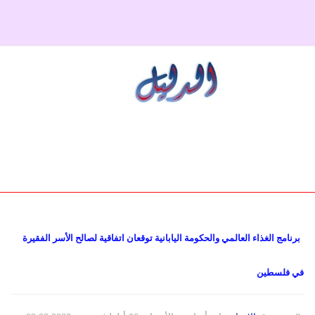
دولي
حوادث
مساعدات
اللاجئين
التنمية الاجتماعية
Articles
فلسطين
المنحة القطرية
روابط
لبنان
الاونروا
سوريا
برنامج الغذاء العالمي والحكومة اليابانية توقعان اتفاقية لصالح الأسر الفقيرة
في فلسطين