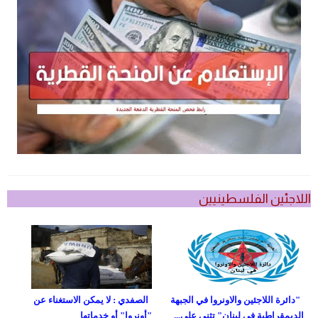
اللاجئين الفلسطينيين
"دائرة اللاجئين والاونروا في الجبهة
الصفدي : لا يمكن الاستغناء عن
الديمقراطية في لبنان" تثني على...
"أونروا" أو خدماتها