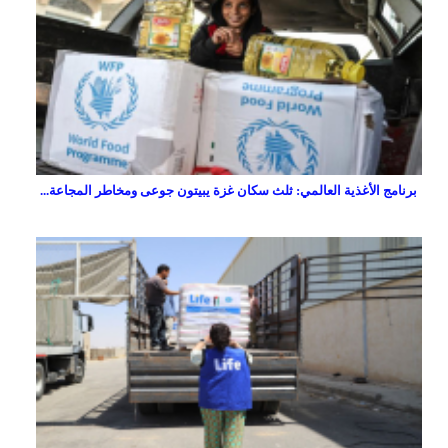
برنامج الأغذية العالمي: ثلث سكان غزة يبيتون جوعى ومخاطر المجاعة...