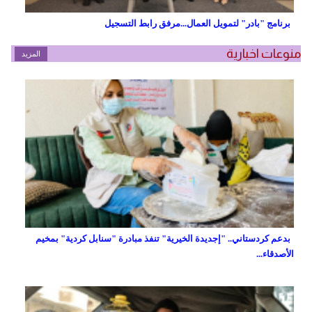
برنامج "بادر" لتمويل العمال...مرفق رابط التسجيل
منوعات اخبارية
المزيد
بدعم كردستاني.. "إجديدة الخيرية" تنفذ مبادرة "سنابل كردية" بمخيم
الأصدقاء...