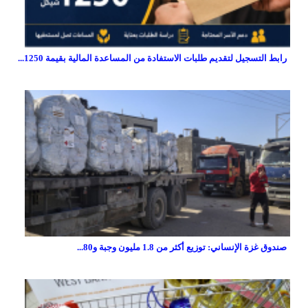
رابط التسجيل لتقديم طلبات الاستفادة من المساعدة المالية بقيمة 1250...
صندوق غزة الإنساني: توزيع أكثر من 1.8 مليون وجبة و80...