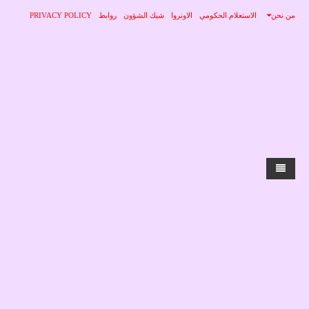
من نحن
الاستعلام الحكومي
الاونروا
شيك الشؤون
روابط
PRIVACY POLICY
الرئيسية
الاخبار
محلي
منوعات
صحة
عربي