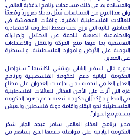
والمساندة بما في ذلك مساعدات برنامج الاغذية العالمي،
وان هذا النوع من المساعدات تُمثّل تدخلاً ضرورياً ومُهمّاً
للعائلات الفلسطينية الفقيرة، والفئات المهمشة في
المناطق النائية التي ترزح تحت ضغط الظروف الاقتصادية
والاجتماعية الصعبة الناجمة عن الاحتلال وإجراءاته
التعسفية بما فيها منع الحركة والتنقل والاعتداءات
اليومية على الأرض والموارد الفلسطينية، والسيطرة
على المعابر.
بدوره قال السفير الياباني يويتشي ناكاشيما " ستواصل
الحكومة اليابانية دعم الحكومة الفلسطينية وبرنامج
الغذاء العالمي لتخفيف من تداعيات العدوان على قطاع
غزة التي أثرت على الأمن الغذائي للعائلات الفلسطينية
في القطاع مؤكداً ان حكومة شعبه تدعم جهود الحكومة
الفلسطينية نحو البقاء واقامة دولة فلسطين والعيش
بسلام مع الجوار".
مدير برنامج الغذاء العالمي سامر عبجد الجابر شكر
الحكومة اليابانية على مواصلة دعمها الذي يساهم في