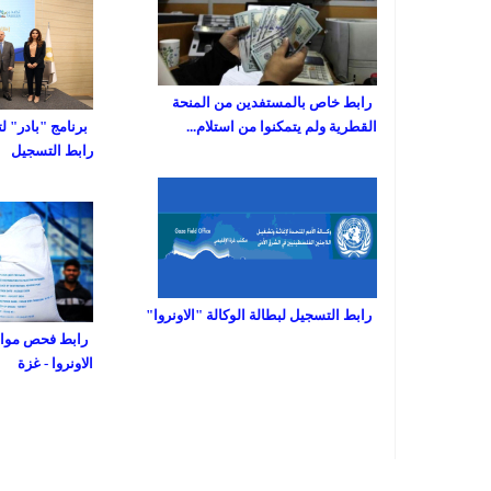
رابط خاص بالمستفدين من المنحة
القطرية ولم يتمكنوا من استلام...
برنامج "بادر" ل
رابط التسجيل
رابط التسجيل لبطالة الوكالة "الاونروا"
رابط فحص مواعي
الاونروا - غزة