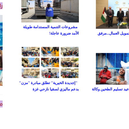
را
مشروعات التنمية المستدامة طويلة
تمويل العمال...مرفق
الأمد ضرورة عاجلة!
"إجديدة الخيرية" تطلق مبادرة "مزن"
د تسليم الطحين وكالة
بدعم ماليزي لسقيا نازحي غزة
من