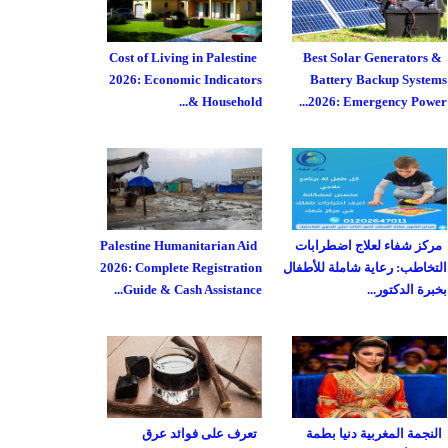
Cost of Living in Palestine
Best Solar Generators &
2026: Economic Indicators
Battery Backup Systems
& Household...
2026: Emergency Power...
مركز شفاء لعلاج اضطرابات
Palestine Humanitarian Aid
التخاطب: رعاية شاملة للأطفال
2026: Complete Registration
بخبرة الدكتور...
Guide & Cash Assistance...
النجمة المغربية دنيا بطمة
تعرف على فوائد عرق