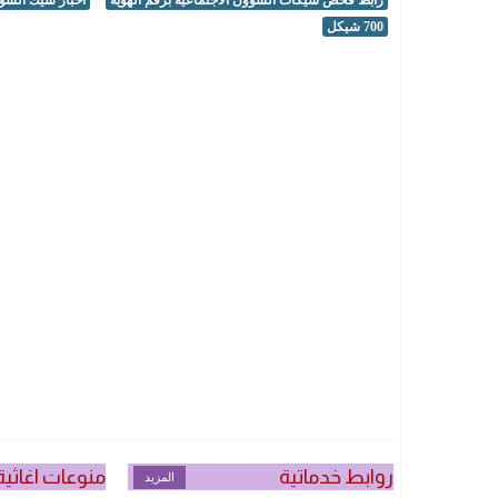
700 شيكل
روابط خدماتية
منوعات اغاثية
المزيد