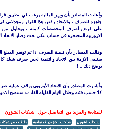
جاهزة للصرف ، والاتحاد رفض هذا القرار ومجدلاني ف
على قرض لصرف المخصصات كاملة ، ويحاول من جهة
الاروربية المحتجزة في حساب بنكي تحت وصايا الاتحاد ا
وقالت المصادر بأن نسبة الصرف اذا تم توفير المبلغ ال
ستبقى الازمة بين الاتحاد والتنمية لحين صرف شيك كامل
يوضح ذلك ..!!
وأشارت المصادر بأن
كلا حسب فئته وخلال الايام القليلة القادمة ستتضح ال
للمتابعة والمزيد من التفاصيل حول "شيكات الشؤون" -
شيكات الشؤون
شيكات الشؤون الاجتماعية
رابط فحص شيكات ا
رابط فحص شيكات الشؤون الاجتماعية برقم الهوية
اخبار شيك الشؤو