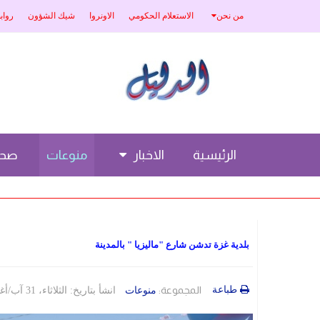
من نحن
الاستعلام الحكومي
الاونروا
شيك الشؤون
رواب
الرئيسية
الاخبار
منوعات
صحة
بلدية غزة تدشن شارع "ماليزيا " بالمدينة
طباعة
المجموعة:
منوعات
انشأ بتاريخ: الثلاثاء، 31 آب/أغسطس 2021 14:49