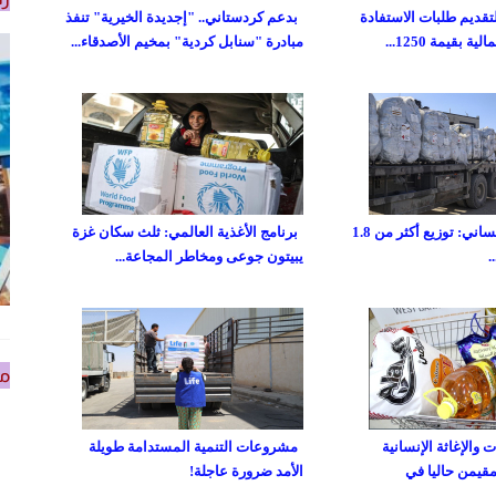
تقديم طلبات الاستفادة
بدعم كردستاني.. "إجديدة الخيرية" تنفذ
 بقيمة 1250...
مبادرة "سنابل كردية" بمخيم الأصدقاء...
صندوق غزة الإنساني: توزيع أكثر من 1.8
برنامج الأغذية العالمي: ثلث سكان غزة
يبيتون جوعى ومخاطر المجاعة...
من
والإغاثة الإنسانية
مشروعات التنمية المستدامة طويلة
مقيمن حاليا في
الأمد ضرورة عاجلة!