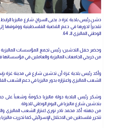
دشن رئيس بلدية غزة د. يحيى السراج، شارع ماليزيا الرابط
تقديراً لدورها في دعم القضية الفلسطينية ووقوفها إلى
الوطني الماليزي الـ 64.
من خريجي الجامعات الماليزية والعاملين في مؤسساتها ف
وأكد رئيس بلدية غزة أن تدشين شارع في مدينة غزة بإسم 
الشعب الماليزي واعتزازه بدور ماليزيا في دعم الشعب الف
وشكر رئيس البلدية دولة ماليزيا حكومةً وشعباً عل
بتدشين شارع ماليزيا في اليوم الوطني للدولة.
من جهته؛ أكد محمد نادر نوري اعتزاز الشعب الماليزي و
تتحرر فلسطين من الاحتلال الإسرائيلي كما تحررت ماليزيا ونالت ا