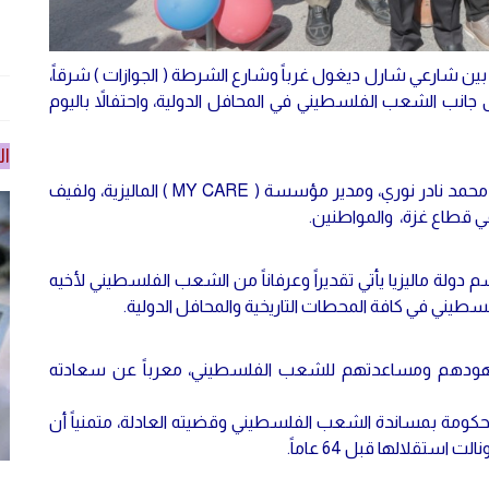
 بين شارعي شارل ديغول غرباً وشارع الشرطة ( الجوازات ) شرقاً،
 جانب الشعب الفلسطيني في المحافل الدولية، واحتفالاً باليوم
ال
وحضر حفل التدشين؛ رئيس تجمع المؤسسات الماليزية محمد نادر نوري، ومدير مؤسسة ( MY CARE ) الماليزية، ولفيف
ي قطاع غزة، والمواطنين.
دولة ماليزيا يأتي تقديراً وعرفاناً من الشعب الفلسطيني لأخيه
لسطيني في كافة المحطات التاريخية والمحافل الدولية.
ى جهودهم ومساعدتهم للشعب الفلسطيني، معرباً عن سعادته
الحكومة بمساندة الشعب الفلسطيني وقضيته العادلة، متمنياً أن
ستقلالها قبل 64 عاماً.