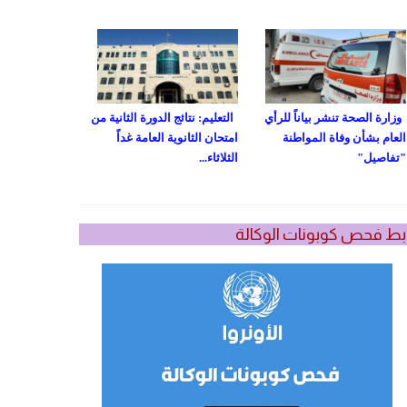
وزارة الصحة تنشر بياناً للرأي
التعليم: نتائج الدورة الثانية من
العام بشأن وفاة المواطنة
امتحان الثانوية العامة غداً
"تفاصيل"
الثلاثاء...
بط فحص كوبونات الوكالة