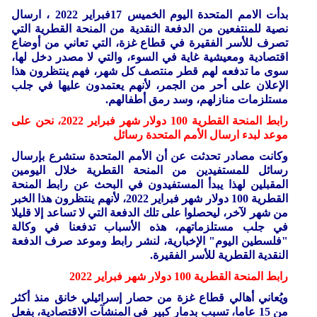
بدأت الامم المتحدة اليوم الخميس 17فبراير 2022 ، ارسال
نصية للمنتفعين من الدفعة النقدية من المنحة القطرية التي
تصرف للأسر الفقيرة في قطاع غزة، التي تعاني من أوضاع
اقتصادية ومعيشية غاية في السوء، والتي لا مصدر دخل لها،
سوى ما تدفعه لهم قطر منتصف كل شهر، فهم ينتظرون هذا
الإعلان على أحر من الجمر، لأنهم يعتمدون عليها في جلب
مستلزمات منازلهم، وسد رمق أطفالهم.
رابط المنحة القطرية 100 دولار شهر فبراير 2022، نحن على
موعد لبدء ارسال الأمم المتحدة رسائل
وكانت مصادر تحدثت عن أن الأمم المتحدة ستشرع بإرسال
رسائل للمستفيدين من المنحة القطرية خلال اليومين
المقبلين لهذا يبدأ المستفيدون في البحث عن رابط المنحة
القطرية 100 دولار شهر فبراير 2022، لأنهم ينتظرون هذا الخبر
من شهر لآخر، ليحصلوا على تلك الدفعة التي لا تساعد إلا قليلا
في جلب مستلزماتهم، هذه الأسباب تدفعنا في وكالة
"فلسطين اليوم" الإخبارية، لنشر رابط وموعد صرف الدفعة
النقدية القطرية للأسر الفقيرة.
رابط المنحة القطرية 100 دولار شهر فبراير 2022
ويُعاني أهالي قطاع غزة من حصار إسرائيلي خانق منذ أكثر
من 15 عاما، تسبب بدمار كبير في المنشآت الاقتصادية، بفعل