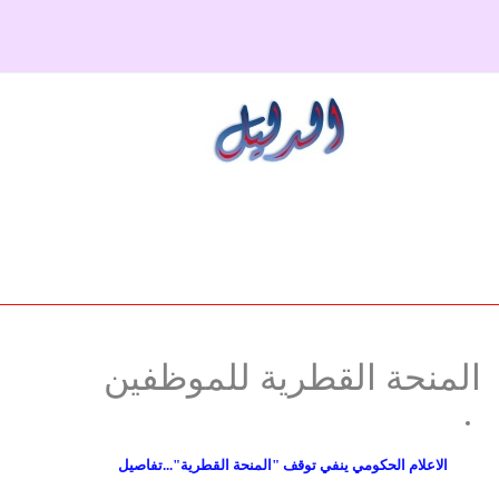
دولي
حوادث
مساعدات
اللاجئين
التنمية الاجتماعية
مقالات
فلسطين
المنحة القطرية
روابط
لبنان
الاونروا
سوريا
المنحة القطرية للموظفين
الاعلام الحكومي ينفي توقف "المنحة القطرية"...تفاصيل