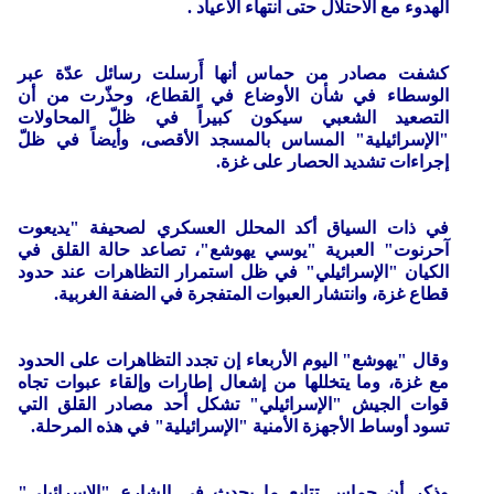
الهدوء مع الاحتلال حتى انتهاء الاعياد .
كشفت مصادر من حماس أنها أَرسلت رسائل عدّة عبر
الوسطاء في شأن الأوضاع في القطاع، وحذّرت من أن
التصعيد الشعبي سيكون كبيراً في ظلّ المحاولات
"الإسرائيلية" المساس بالمسجد الأقصى، وأيضاً في ظلّ
إجراءات تشديد الحصار على غزة.
في ذات السياق أكد المحلل العسكري لصحيفة "يديعوت
آحرنوت" العبرية "يوسي يهوشع"، تصاعد حالة القلق في
الكيان "الإسرائيلي" في ظل استمرار التظاهرات عند حدود
قطاع غزة، وانتشار العبوات المتفجرة في الضفة الغربية.
وقال "يهوشع" اليوم الأربعاء إن تجدد التظاهرات على الحدود
مع غزة، وما يتخللها من إشعال إطارات وإلقاء عبوات تجاه
قوات الجيش "الإسرائيلي" تشكل أحد مصادر القلق التي
تسود أوساط الأجهزة الأمنية "الإسرائيلية" في هذه المرحلة.
وذكر أن حماس تتابع ما يحدث في الشارع "الإسرائيلي"