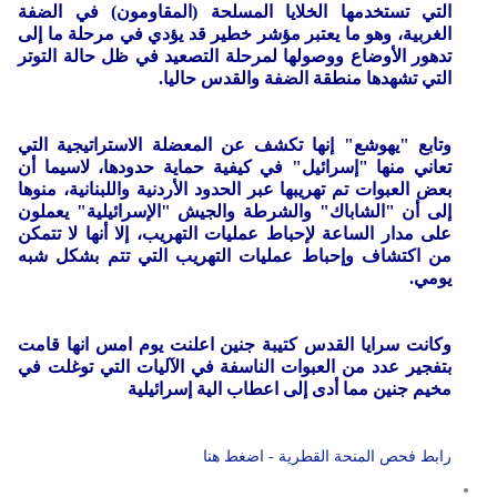
التي تستخدمها الخلايا المسلحة (المقاومون) في الضفة
الغربية، وهو ما يعتبر مؤشر خطير قد يؤدي في مرحلة ما إلى
تدهور الأوضاع ووصولها لمرحلة التصعيد في ظل حالة التوتر
التي تشهدها منطقة الضفة والقدس حاليا.
وتابع "يهوشع" إنها تكشف عن المعضلة الاستراتيجية التي
تعاني منها "إسرائيل" في كيفية حماية حدودها، لاسيما أن
بعض العبوات تم تهريبها عبر الحدود الأردنية واللبنانية، منوها
إلى أن "الشاباك" والشرطة والجيش "الإسرائيلية" يعملون
على مدار الساعة لإحباط عمليات التهريب، إلا أنها لا تتمكن
من اكتشاف وإحباط عمليات التهريب التي تتم بشكل شبه
يومي.
وكانت سرايا القدس كتيبة جنين اعلنت يوم امس انها قامت
بتفجير عدد من العبوات الناسفة في الآليات التي توغلت في
مخيم جنين مما أدى إلى اعطاب الية إسرائيلية
رابط فحص المنحة القطرية - اضغط هنا