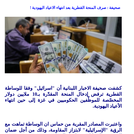
صحيفة : صرف المنحة القطرية بعد انتهاء الاعياد اليهودية !
كشفت صحيفة الاخبار اللبنانية أن "اسرائيل" وفقا للوساطة
القطرية ترفض إدخال المنحة المقدّرة بـ10 ملايين دولار
المخصّصة للموظّفين الحكوميين في غزة إلى حين انتهاء
الأعياد اليهودية.
واعتبرت المصادر المقربة من حماس ان الوساطة تماهت مع
الرؤية "الإسرائيلية" لابتزاز المقاومة، وذلك من أجل ضمان