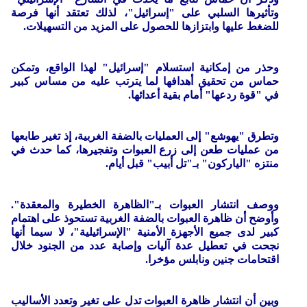
وتأثيرها السلبي على "إسرائيل"، لذلك تعتقد أنها فرصة
للضغط عليها وابتزازها للحصول على المزيد من التسهيلات.
وحذر من إمكانية استسلام "إسرائيل" لهذا الواقع، وتمكن
حماس من تحقيق أهدافها لما يترتب عليه من مساس كبير
في "قوة ردعها" أمام بقية أعدائها.
وتطرق "يهوشع" إلى العمليات بالضفة الغربية، إذ تغير طابعها
من عمليات طعن إلى زرع العبوات وتفجيرها، كما حدث في
منتزه "الياركون" بـ"تل أبيب" قبل أيام.
ووصف انتشار العبوات بـ"الظاهرة الخطيرة والمعقدة".
وأوضح أن ظاهرة العبوات بالضفة الغربية تستحوذ على اهتمام
كبير لدى جميع الأجهزة الأمنية "الإسرائيلية"، لا سيما أنها
نجحت في تعطيل عدة آليات وإصابة عدد من الجنود خلال
اقتحامات جنين ونابلس مؤخرا.
وبين أن انتشار ظاهرة العبوات تدل على تغير وتعدد الأساليب