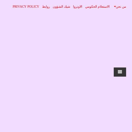
من نحن
الاستعلام الحكومي
الاونروا
شيك الشؤون
روابط
PRIVACY POLICY
الرئيسية
الاخبار
محلي
منوعات
صحة
عربي