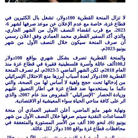
لا تزال المنحة القطرية 100دولار، تشغل بال الكثيرين في
قطاع غزة، خاصة مع عدم الإعلان عن موعد صرفها لشهر 6-
2023، مع قرب انقضاء النصف الأول من الشهر الجاري،
والذي أكد السفير القطري محمد العمادي وفق اعلان رسمي
أن صرف المنحة سيكون خلال النصف الأول من شهر
يونيو-2023م.
والمنحة القطرية تصرف بشكل شهري بواقع 100دولار
لـ100ألف عائلة وأسرة فلسطينية فقيرة في قطاع غزة منذ
العام 2018م، لكن الشهر الماضي 5-2023م، لم تصرف المنحة
القطرية 100دولار لعدة أسباب أبرزها منع الاحتلال الإسرائيلي
من إدخالها تحت حجج واهية لا أساس لها من الصحة، والتي
دائما ما يستخدمها ضد قطاع غزة في اطار التضيق عليهم
وزيادة الحصار "الإسرائيلي" المفروض منذ عام 2007، والذي
اثر على كافة مناحي الحياة سواء المعيشية او الاقتصادية.
ونهاية شهر مايو الماضي، أعلن السفير العمادي أن منحة
المساعدات النقدية سيتم صرفها خلال النصف الأول من شهر
يونيو (6)، لنحو 100 ألف من الأسر المستورة والمتعففة في
محافظات قطاع غزة بواقع 100 دولار لكل عائلة.
وبين السفير أن عملية التوزيع ستتم بنفس الآلية من خلال