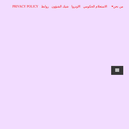
من نحن
الاستعلام الحكومي
الاونروا
شيك الشؤون
روابط
PRIVACY POLICY
الرئيسية
الاخبار
محلي
منوعات
صحة
عربي