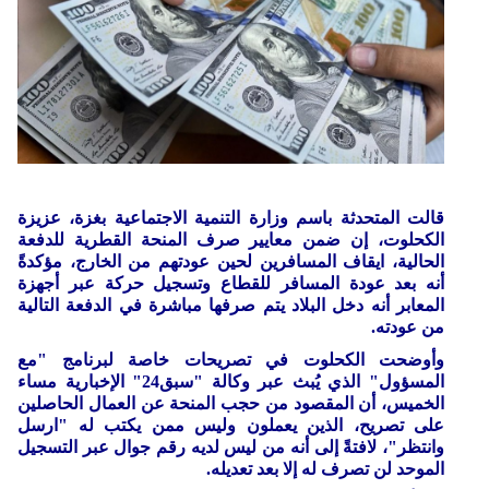
قالت المتحدثة باسم وزارة التنمية الاجتماعية بغزة، عزيزة
الكحلوت، إن ضمن معايير صرف المنحة القطرية للدفعة
الحالية، ايقاف المسافرين لحين عودتهم من الخارج، مؤكدةً
أنه بعد عودة المسافر للقطاع وتسجيل حركة عبر أجهزة
المعابر أنه دخل البلاد يتم صرفها مباشرة في الدفعة التالية
من عودته.
وأوضحت الكحلوت في تصريحات خاصة لبرنامج "مع
المسؤول" الذي يُبث عبر وكالة "سبق24" الإخبارية مساء
الخميس، أن المقصود من حجب المنحة عن العمال الحاصلين
على تصريح، الذين يعملون وليس ممن يكتب له "ارسل
وانتظر"، لافتةً إلى أنه من ليس لديه رقم جوال عبر التسجيل
الموحد لن تصرف له إلا بعد تعديله.