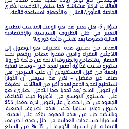
العائلات الاكثر هشاشة. كما ستبقى التدخلات الأخرى
الخاصة بالمأوى/ المنازل و الأجهزة المساعدة قائمة.
سؤال 6- هل يعتبر هذا هو الوقت المناسب لتطبيق
التغيير في ظل الظروف السياسية والإقتصادية
الحالية خصوصا بعد تفشي جائحة كورونا؟
الهدف من تطبيق هذه التغييرات هو الوصول إلى
اللاجئين الفقراء والذين فقدوا مصادر رزقهم تحت
الحصار الإقتصادي والظروف الناتجة عن جائحة كورونا.
ستوزع سلات غذائية أصغر لعدد كبير – وسط تغذية
راجعة من قبل المستفيدين أن علب السردين هي
صنف غير مفضل – لكن هذا سيعني أن الأونرا
تستطيع تمديد الدعم لعدد أكبر من العائلات. الحقيقة
أن تمويل المانح يُعد تحديا. هذا التدخل الطارىء هو
على المستوى الاوسع في الأونروا حيث تتضاعف
الجهود من أجل الحصول على تمويل لازم بمقدار 95$
مليون دولار سنويا تحت هذه الظروف الصعبة.
وبالتأكيد جزء من هذه الجهود يؤكد على أهمية
استقرارالمساعدات الغذائية في ظل هذه الظروف
المتقلبة. إن استيراد الأونروا ل 15 % من السلع