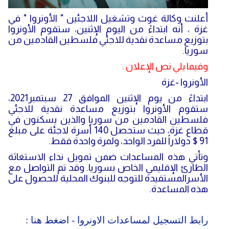
أعلنت وكالة غوث وتشغيل اللاجئين " الأونروا " في
غزة ، أنه ابتداءً من اليوم الإثنين، ستقوم الأونروا
بتوزيع مساعدة نقدية للاجئي فلسطين القادمين من
سوريا.
وفيما يلي نص الإعلان :
الأونروا -غزة
ابتداءً من يوم الإثنين الموافق 27 سبتمبر2021،
ستقوم الأونروا بتوزيع مساعدة نقدية للاجئي
فلسطين القادمين من سوريا والذين يسكنون في
قطاع غزة، حيث ستحصل 140 أسرة لاجئة على مبلغ
91 $ دولاراً للفرد الواحد، ولمرة واحدة فقط.
وتأتي هذه المساعدات ضمن تمويل نداء الاستغاثة
الطارئ الإقليمي الخاص بسوريا. وقد تم التواصل مع
الأسرالمستفيدة للتوجه للبنوك المحلية للحصول على
هذه المساعدة.
رابط التسجيل لمساعدات الاونروا - اضغط هنا :