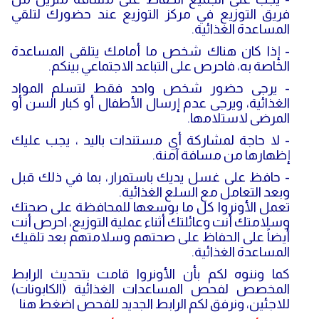
فريق التوزيع في مركز التوزيع عند حضورك لتلقي
المساعدة الغذائية.
- إذا كان هناك شخص ما أمامك يتلقى المساعدة
الخاصة به، فاحرص على التباعد الاجتماعي بينكم.
- يرجى حضور شخص واحد فقط لتسلم المواد
الغذائية، ويرجى عدم إرسال الأطفال أو كبار السن أو
المرضى لاستلامها.
- لا حاجة لمشاركة أي مستندات باليد ، يجب عليك
إظهارها من مسافة آمنة.
- حافظ على غسل يديك باستمرار، بما في ذلك قبل
وبعد التعامل مع السلع الغذائية.
تعمل الأونروا كل ما بوسعها للمحافظة على صحتك
وسلامتك أنت وعائلتك أثناء عملية التوزيع، احرص أنت
أيضاً على الحفاظ على صحتهم وسلامتهم بعد تلقيك
المساعدة الغذائية.
كما وننوه لكم بأن الأونروا قامت بتحديث الرابط
المخصص لفحص المساعدات الغذائية (الكابونات)
للاجئين، ونرفق لكم الرابط الجديد للفحص اضغط هنا