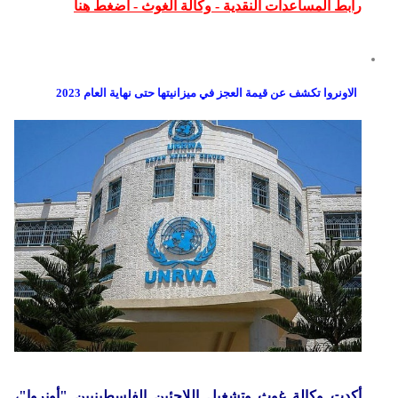
رابط المساعدات النقدية - وكالة الغوث - اضغط هنا
الاونروا تكشف عن قيمة العجز في ميزانيتها حتى نهاية العام 2023
أكدت وكالة غوث وتشغيل اللاجئين الفلسطينيين "أونروا"،