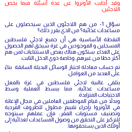
وقد أجابت الأونروا عن عدة أسئلة فيما يخص
اللاجئين:
سؤال 1- من هم اللاجئون الذين سيحصلون على
مساعدات غذائية؟ من الذي يقرر ذلك؟
النقطة الأساسية هي أن جميع لاجئي فلسطين
المسجلين و الموجودين في غزة سيحق لهم الحصول
على الغذاء. ستكون هناك بعض الاستثناءات لمن هم
أكثر حظا من غيرهم، وخاصة ذوي الدخل الثابت.
تم حساب معادلة اختبار الوسائل البديلة السابقة بناءً
على العديد من العوامل.
يتلقى غالبية لاجئي فلسطين في غزة بالفعل
مساعدات غذائية، مما يبسط العملية وسط
الاحتياجات المتزايدة.
وبدلاً من قيام الموظفين العاملين في مجال الإغاثة
في الأونروا بإجراء تقييم مطول للظروف الفردية
وتصنيف مستويات الفقر، فإن عملهم سيتوجه
للتركيز على التحقق من وصول المساعدات لغذائية إلى
أولئك الذين يستحقونها.