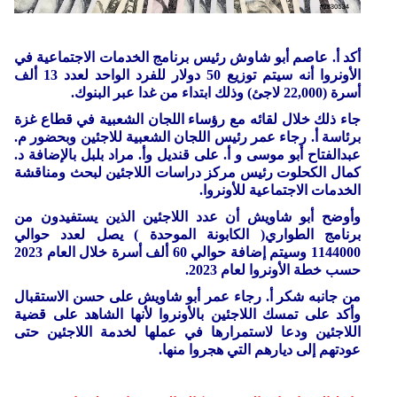
أكد أ. عاصم أبو شاوش رئيس برنامج الخدمات الاجتماعية في
الأونروا أنه سيتم توزيع 50 دولار للفرد الواحد لعدد 13 ألف
أسرة (22,000 لاجئ) وذلك ابتداء من غدا عبر البنوك.
جاء ذلك خلال لقائه مع رؤساء اللجان الشعبية في قطاع غزة
برئاسة أ. رجاء عمر رئيس اللجان الشعبية للاجئين وبحضور م.
عبدالفتاح أبو موسى و أ. على قنديل وأ. مراد بلبل بالإضافة د.
كمال الكحلوت رئيس مركز دراسات اللاجئين لبحث ومناقشة
الخدمات الاجتماعية للأونروا.
وأوضح أبو شاويش أن عدد اللاجئين الذين يستفيدون من
برنامج الطواري( الكابونة الموحدة ) يصل لعدد حوالي
1144000 وسيتم إضافة حوالي 60 ألف أسرة خلال العام 2023
حسب خطة الأونروا لعام 2023.
من جانبه شكر أ. رجاء عمر أبو شاويش على حسن الاستقبال
وأكد على تمسك اللاجئين بالأونروا لأنها الشاهد على قضية
اللاجئين ودعا لاستمرارها في عملها لخدمة اللاجئين حتى
عودتهم إلى ديارهم التي هجروا منها.