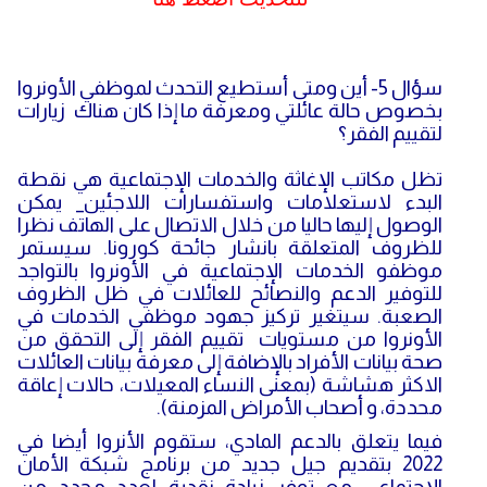
سؤال 5- أين ومتى أستطيع التحدث لموظفي الأونروا
بخصوص حالة عائلتي ومعرفة ما إذا كان هناك زيارات
لتقييم الفقر؟
تظل مكاتب الإغاثة والخدمات الإجتماعية هي نقطة
البدء لاستعلامات واستفسارات اللاجئين_ يمكن
الوصول إليها حاليا من خلال الاتصال على الهاتف نظرا
للظروف المتعلقة بانشار جائحة كورونا. سيستمر
موظفو الخدمات الإجتماعية في الأونروا بالتواجد
للتوفير الدعم والنصائح للعائلات في ظل الظروف
الصعبة. سيتغير تركيز جهود موظفي الخدمات في
الأونروا من مستويات تقييم الفقر إلى التحقق من
صحة بيانات الأفراد بالإضافة إلى معرفة بيانات العائلات
الاكثر هشاشة (بمعنى النساء المعيلات، حالات إعاقة
محددة، و أصحاب الأمراض المزمنة).
فيما يتعلق بالدعم المادي، ستقوم الأنروا أيضا في
2022 بتقديم جيل جديد من برنامج شبكة الأمان
الإجتماعي مع توفر زيادة نقدية لعدد محدد من