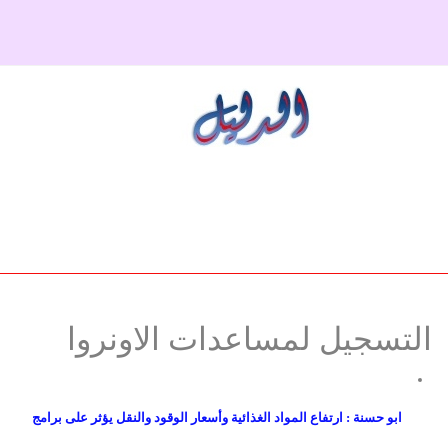
دولي
حوادث
مساعدات
اللاجئين
التنمية الاجتماعية
مقالات
فلسطين
المنحة القطرية
روابط
لبنان
الاونروا
سوريا
التسجيل لمساعدات الاونروا
ابو حسنة : ارتفاع المواد الغذائية وأسعار الوقود والنقل يؤثر على برامج