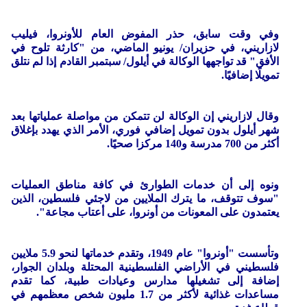
وفي وقت سابق، حذر المفوض العام للأونروا، فيليب
لازاريني، في حزيران/ يونيو الماضي، من "كارثة تلوح في
الأفق" قد تواجهها الوكالة في أيلول/ سبتمبر القادم إذا لم نتلق
تمويلًا إضافيًا.
وقال لازاريني إن الوكالة لن تتمكن من مواصلة عملياتها بعد
شهر أيلول بدون تمويل إضافي فوري، الأمر الذي يهدد بإغلاق
أكثر من 700 مدرسة و140 مركزا صحيًا.
ونوه إلى أن خدمات الطوارئ في كافة مناطق العمليات
"سوف تتوقف، ما يترك الملايين من لاجئي فلسطين، الذين
يعتمدون على المعونات من أونروا، على أعتاب مجاعة".
وتأسست "أونروا" عام 1949، وتقدم خدماتها لنحو 5.9 ملايين
فلسطيني في الأراضي الفلسطينية المحتلة وبلدان الجوار،
إضافة إلى تشغيلها مدارس وعيادات طبية، كما تقدم
مساعدات غذائية لأكثر من 1.7 مليون شخص معظمهم في