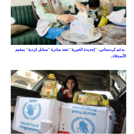
بدعم كردستاني.. "إجديدة الخيرية" تنفذ مبادرة "سنابل كردية" بمخيم
الأصدقاء...