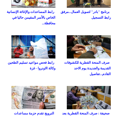
برنامج "بادر" لتمويل العمال...مرفق
رابط المساعدات والإغاثة الإنسانية
رابط التسجيل
الخاص بالأسر المقيمن حاليا في
محافظة...
صرف المنحة القطرية للكشوفات
رابط فحص مواعيد تسليم الطحين
القديمة والجديدة يوم الاحد
وكالة الاونروا - غزة
القادم...تفاصيل
صحيفة : صرف المنحة القطرية بعد
النرويج تقدم حزمة مساعدات