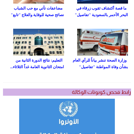
ما قصة أكتشاف ثقوب زرقاء في
مضاعفات تأتي مع حب الشباب
البحر الأحمر بالسعودية "تفاصيل"
نصائح صحية للوقاية والعلاج "تابع"
وزارة الصحة تنشر بياناً للرأي العام
التعليم: نتائج الدورة الثانية من
بشأن وفاة المواطنة "تفاصيل"
امتحان الثانوية العامة غداً الثلاثاء...
رابط فحص كوبونات الوكالة