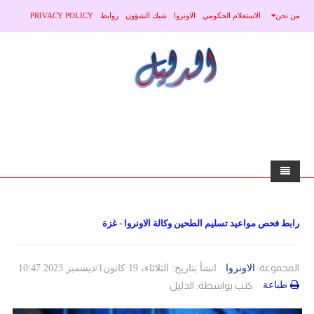
من نحن
الاستعلام الحكومي
الاونروا
شيك الشؤون
روابط
PRIVACY POLICY
الرئيسية
رابط فحص مواعيد تسليم الطحين وكالة الاونروا - غزة
الاخبار
محلي
منوعات
المجموعة:
الاونروا
انشأ بتاريخ: الثلاثاء، 19 كانون1/ديسمبر 2023 10:47
طباعة
كتب بواسطة:
الدليل
صحة
عربي