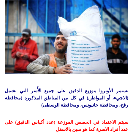
دولي
حوادث
مساعدات
اللاجئين
التنمية الاجتماعية
مقالات
فلسطين
المنحة القطرية
روابط
لبنان
الاونروا
سوريا
تستمر الأونروا بتوزيع الدقيق على جميع الأُسر التي تشمل
(الاجيء، أو المواطن) في كل من المناطق المذكورة (محافظة
رفح، ومحافظة خانيونس، ومحافظة الوسطى)
سيتم الاعتماد في الحصص الموزعة (عدد أكياس الدقيق) على
عدد أفراد الاسرة كما هو مبين بالاسفل