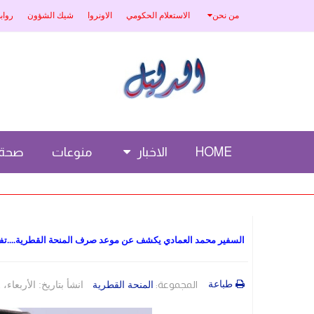
من نحن
الاستعلام الحكومي
الاونروا
شيك الشؤون
رواب
HOME
الاخبار
منوعات
صحة
السفير محمد العمادي يكشف عن موعد صرف المنحة القطرية....تف
طباعة
المجموعة:
المنحة القطرية
انشأ بتاريخ: الأربعاء، 31 أيار 2023 20:43