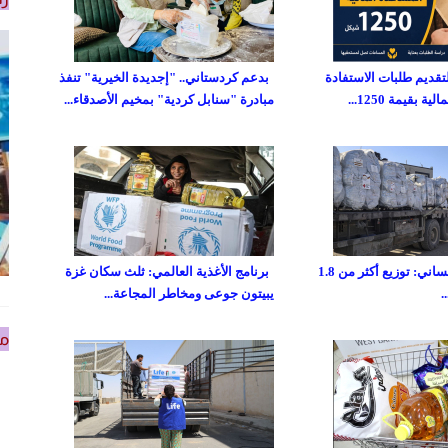
تقديم طلبات الاستفادة
بدعم كردستاني.. "إجديدة الخيرية" تنفذ
 بقيمة 1250...
مبادرة "سنابل كردية" بمخيم الأصدقاء...
صندوق غزة الإنساني: توزيع أكثر من 1.8
برنامج الأغذية العالمي: ثلث سكان غزة
يبيتون جوعى ومخاطر المجاعة...
من