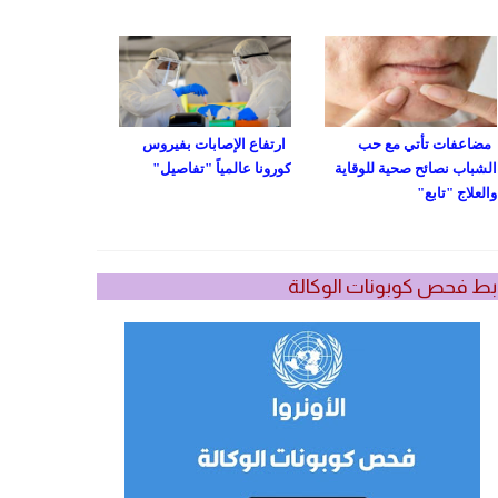
مضاعفات تأتي مع حب
ارتفاع الإصابات بفيروس
الشباب نصائح صحية للوقاية
كورونا عالمياً "تفاصيل"
والعلاج "تابع"
بط فحص كوبونات الوكالة