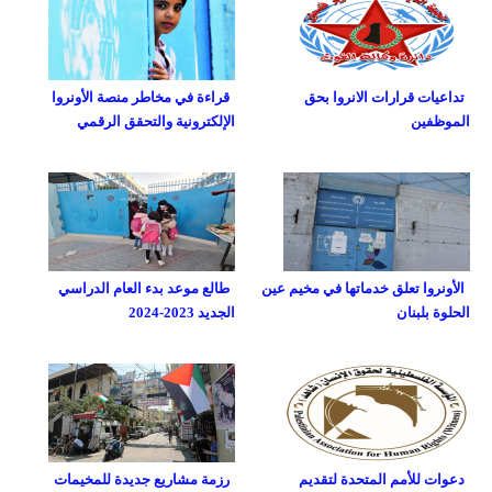
تداعيات قرارات الانروا بحق
قراءة في مخاطر منصة الأونروا
الموظفين
الإلكترونية والتحقق الرقمي
الأونروا تعلق خدماتها في مخيم عين
طالع موعد بدء العام الدراسي
الحلوة بلبنان
الجديد 2023-2024
دعوات للأمم المتحدة لتقديم
رزمة مشاريع جديدة للمخيمات