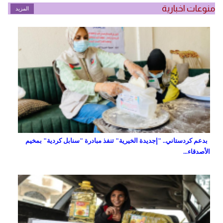
منوعات اخبارية
المزيد
بدعم كردستاني.. "إجديدة الخيرية" تنفذ مبادرة "سنابل كردية" بمخيم
الأصدقاء...