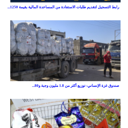
رابط التسجيل لتقديم طلبات الاستفادة من المساعدة المالية بقيمة 1250...
صندوق غزة الإنساني: توزيع أكثر من 1.8 مليون وجبة و80...