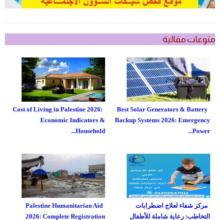
منوعات مقالية
Cost of Living in Palestine 2026:
Best Solar Generators & Battery
Economic Indicators &
Backup Systems 2026: Emergency
Household...
Power...
مركز شفاء لعلاج اضطرابات
Palestine Humanitarian Aid
التخاطب: رعاية شاملة للأطفال
2026: Complete Registration