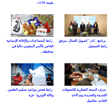
بقيمة 1250...
برنامج "بادر" لتمويل العمال...مرفق
رابط المساعدات والإغاثة الإنسانية
رابط التسجيل
الخاص بالأسر المقيمن حاليا في
محافظة...
صرف المنحة القطرية للكشوفات
رابط فحص مواعيد تسليم الطحين
القديمة والجديدة يوم الاحد
وكالة الاونروا - غزة
القادم...تفاصيل