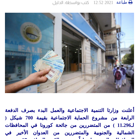
دولي
حوادث
طباعة
كتب بواسطة:
الدليل
2021 12:52
مساعدات
اللاجئين
التنمية الاجتماعية
Articles 🌐
فلسطين
المنحة القطرية
روابط
لبنان
الاونروا
سوريا
أعلنت وزارتا التنمية الاجتماعية والعمل البدء بصرف الدفعة
الرابعة من مشروع الحماية الاجتماعية بقيمة 700 شيكل (
لـ11.296 ) من المتضررين من جائحة كورونا في المحافظات
الشمالية والجنوبية والمتضررين من العدوان الأخير في