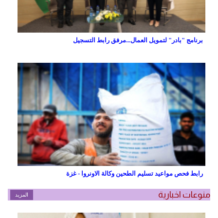
برنامج "بادر" لتمويل العمال...مرفق رابط التسجيل
رابط فحص مواعيد تسليم الطحين وكالة الاونروا - غزة
منوعات اخبارية
المزيد