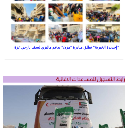
"إجديدة الخيرية" تطلق مبادرة "مزن" بدعم ماليزي لسقيا نازحي غزة
رابط التسجيل للمساعدات الاغاثية