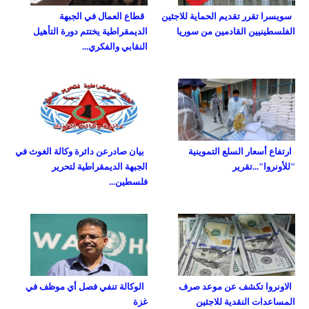
سويسرا تقرر تقديم الحماية للاجئين
قطاع العمال في الجبهة
الفلسطينيين القادمين من سوريا
الديمقراطية يختتم دورة التأهيل
النقابي والفكري...
ارتفاع أسعار السلع التموينية
بيان صادرعن دائرة وكالة الغوث في
"للأونروا"...تقرير
الجبهة الديمقراطية لتحرير
فلسطين...
الاونروا تكشف عن موعد صرف
الوكالة تنفي فصل أي موظف في
المساعدات النقدية للاجئين
غزة