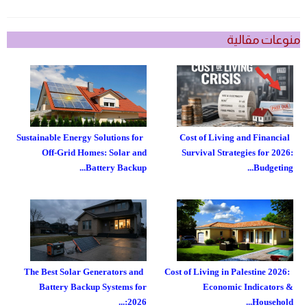
منوعات مقالية
Sustainable Energy Solutions for
Cost of Living and Financial
Off-Grid Homes: Solar and
Survival Strategies for 2026:
Battery Backup...
Budgeting...
The Best Solar Generators and
Cost of Living in Palestine 2026:
Battery Backup Systems for
Economic Indicators &
2026:...
Household...