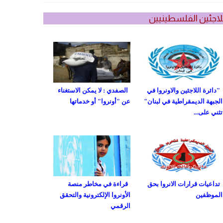
لاجئين الفلسطينيين
"دائرة اللاجئين والاونروا في
الصفدي : لا يمكن الاستغناء
الجبهة الديمقراطية في لبنان"
عن "أونروا" أو خدماتها
تثني على...
تداعيات قرارات الانروا بحق
قراءة في مخاطر منصة
الموظفين
الأونروا الإلكترونية والتحقق
الرقمي