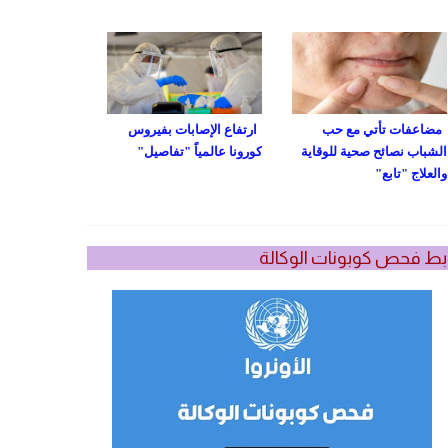
مضاعفات تأتي مع حب
ارتفاع الإصابات بفيروس
الشباب نصائح صحية للوقاية
كورونا عالمياً "تفاصيل"
والعلاج "تابع"
بط فحص كوبونات الوكالة