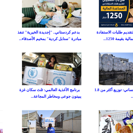
تقديم طلبات الاستفادة
بدعم كردستاني.. "إجديدة الخيرية" تنفذ
 بقيمة 1250...
مبادرة "سنابل كردية" بمخيم الأصدقاء...
صندوق غزة الإنساني: توزيع أكثر من 1.8
برنامج الأغذية العالمي: ثلث سكان غزة
يبيتون جوعى ومخاطر المجاعة...
را