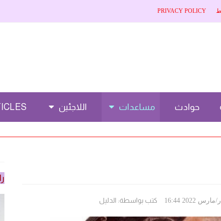
ط
PRIVACY POLICY
حوادث
مساعدات
اللاجئين
CLES 🌐
را
كتب بواسطة:
الدليل