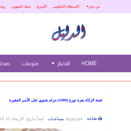
من نحن
الاستعلام الحكومي
الاونروا
شيك الشؤون
رواب
HOME
الاخبار
منوعات
صحة
لجنة الزكاة بغزة توزع (1900) حرام شتوي على الأسر الفقيرة
طباعة
المجموعة:
مساعدات
انشأ بتاريخ: الأربعاء، 16 آذار/مارس 2022 16:44