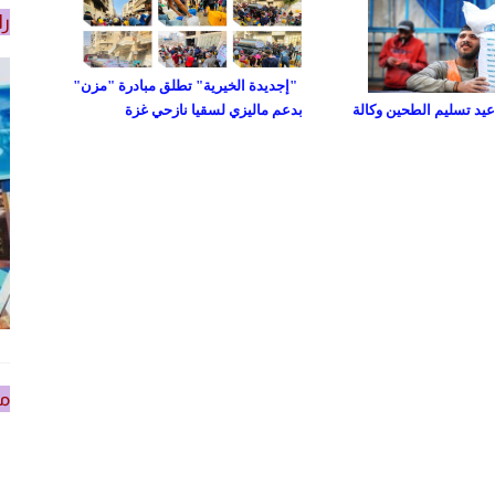
را
"إجديدة الخيرية" تطلق مبادرة "مزن"
د تسليم الطحين وكالة
بدعم ماليزي لسقيا نازحي غزة
من