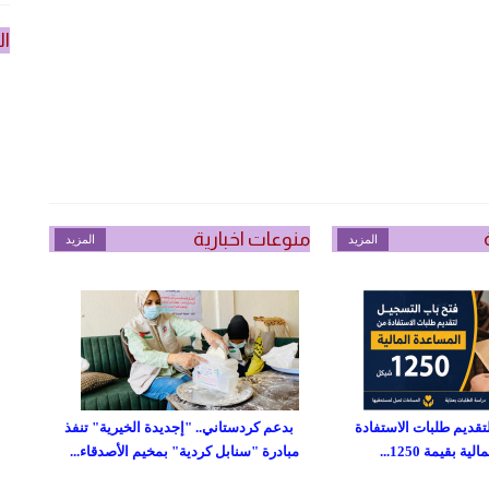
ال
منوعات اخبارية
المزيد
المزيد
تقديم طلبات الاستفادة
بدعم كردستاني.. "إجديدة الخيرية" تنفذ
 بقيمة 1250...
مبادرة "سنابل كردية" بمخيم الأصدقاء...