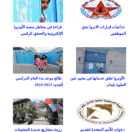
تداعيات قرارات الانروا بحق
قراءة في مخاطر منصة الأونروا
الموظفين
الإلكترونية والتحقق الرقمي
الأونروا تعلق خدماتها في مخيم عين
طالع موعد بدء العام الدراسي
الحلوة بلبنان
الجديد 2023-2024
دعوات للأمم المتحدة لتقديم
رزمة مشاريع جديدة للمخيمات