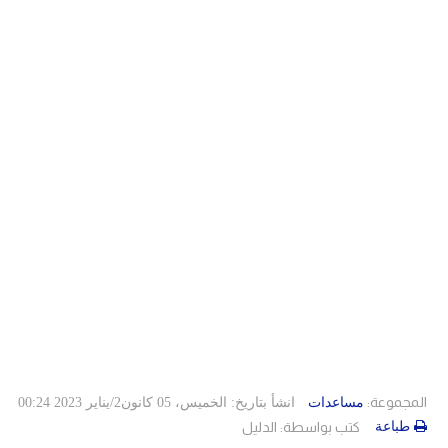
دولي
حوادث
مساعدات
اللاجئين
التنمية الاجتماعية
مقالات
فلسطين
المنحة القطرية
روابط
لبنان
الاونروا
سوريا
المجموعة:
مساعدات
انشأ بتاريخ: الخميس، 05 كانون2/يناير 2023 00:24
طباعة
كتب بواسطة:
الدليل