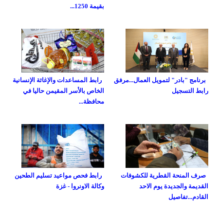
بقيمة 1250...
برنامج "بادر" لتمويل العمال...مرفق
رابط المساعدات والإغاثة الإنسانية
رابط التسجيل
الخاص بالأسر المقيمن حاليا في
محافظة...
صرف المنحة القطرية للكشوفات
رابط فحص مواعيد تسليم الطحين
القديمة والجديدة يوم الاحد
وكالة الاونروا - غزة
القادم...تفاصيل