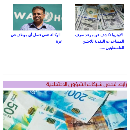
الاونروا تكشف عن موعد صرف
الوكالة تنفي فصل أي موظف في
المساعدات النقدية للاجئين
غزة
الفلسطينين ......
رابط فحص شيكات الشؤون الاجتماعية