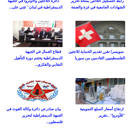
رابط التسجيل الخاص بمنحة تحرير
"دائرة اللاجئين والاونروا في الجبهة
الشهادات الجامعية في غزة والضفة
الديمقراطية في لبنان" تثني على...
سويسرا تقرر تقديم الحماية للاجئين
قطاع العمال في الجبهة
الفلسطينيين القادمين من سوريا
الديمقراطية يختتم دورة التأهيل
النقابي والفكري...
ارتفاع أسعار السلع التموينية
بيان صادرعن دائرة وكالة الغوث في
"للأونروا"...تقرير
الجبهة الديمقراطية لتحرير
فلسطين...