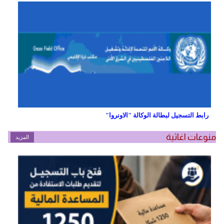
رابط التسجيل لبطالة الوكالة "الاونروا"
منوعات اغاثية
المزيد