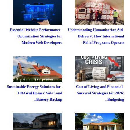
Essential Website Performance
Understanding Humanitarian Aid
Optimization Strategies for
Delivery: How International
Modern Web Developers
Relief Programs Operate
Sustainable Energy Solutions for
Cost of Living and Financial
Off-Grid Homes: Solar and
Survival Strategies for 2026:
Battery Backup...
Budgeting...