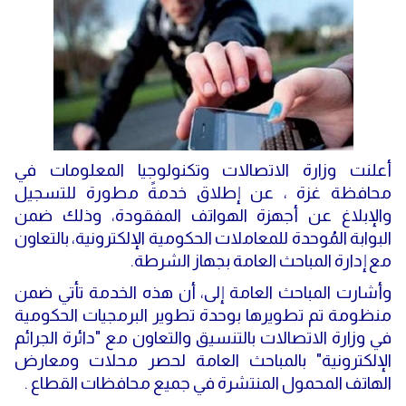
دولي
حوادث
مساعدات
اللاجئين
التنمية الاجتماعية
Articles 🌐
فلسطين
المنحة القطرية
روابط
لبنان
الاونروا
أعلنت وزارة الاتصالات وتكنولوجيا المعلومات في
سوريا
محافظة غزة ، عن إطلاق خدمةً مطورة للتسجيل
والإبلاغ عن أجهزة الهواتف المفقودة، وذلك ضمن
البوابة المُوحدة للمعاملات الحكومية الإلكترونية، بالتعاون
مع إدارة المباحث العامة بجهاز الشرطة.
وأشارت المباحث العامة إلى، أن هذه الخدمة تأتي ضمن
منظومة تم تطويرها بوحدة تطوير البرمجيات الحكومية
في وزارة الاتصالات بالتنسيق والتعاون مع "دائرة الجرائم
الإلكترونية" بالمباحث العامة لحصر محلات ومعارض
الهاتف المحمول المنتشرة في جميع محافظات القطاع .