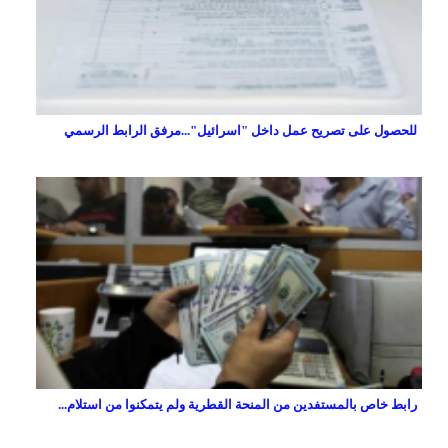
للحصول على تصريح عمل داخل "اسرائيل"...مرفق الرابط الرسمي
رابط خاص بالمستفدين من المنحة القطرية ولم يتمكنوا من استلام...