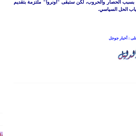
ا بسبب الحصار والحروب، لكن ستبقى "أونروا" ملتزمة بتقديم
غياب الحل السياسي.
على : أخبار جوجل
را