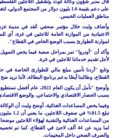
قال مدير شؤون وكالة غوث وتشغيل اللاجئين الفلسطين
على دعم بقيمة 1.6 بليون دولار من المجتمع ا
مناطق العمليات الخمس.
الاعتيادية من الموازنة العامة للاجئين في غزة، أي ل
لموازنة الطوارئ بسبب الوضع الخاص في القطاع".
وأكد أن "أونروا" تمر بمراحل صعبة فيما يخص التمويل، و
لأجل تقديم خدماتنا للاجئين في غزة.
وتابع "أردنا تأمين مبلغ مالي للطوارئ الخاصة في 
القطاع، وطالبنا أيضًا بدعم برنامج البطالة، لأننا نريد
وأوضح "نأمل أن يكون العام 
بسبب الحصار الاقتصادي والاجتماعي، والوضع الاقتصادي
وفيما يخص المساعدات الغذائية، أوضح وايت أن الوكالة 
تبلغ 81.5%
من المساعدات الغذائية والنقدية لهؤلاء اللاجئين موضح
والصرف الصحي داخل المخيمات.