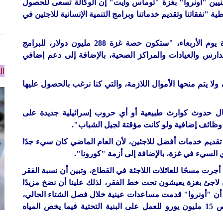
يين "أونروا" بغزة "توماس وايت" إن الوكالة تسعى للحصول
لدولي، لتغطية "نفقاتنا وتقديم خدماتنا وبرامج التنمية الإنسانية للاجئين في
وأضاف وايت خلال مؤتمر صحفي عُقد في مدينة غزة يوم الأربعاء، "ستكون حصة غزة 288 مليون دولار، للبرامج
لمدارس والعيادات والمراكز الصحية، بالإضافة إلى دعم إضافي
ال
لا يتم منحها الأموال اللازمة، والتي كنا نرغب بالحصول عليها
حال حدوث كوارث طبيعية أو أي حروب إسرائيلية جديدة على
 ضخ وظائف إضافية ولو كانت مؤقتة لجيل الشباب".
2022، عام أفضل نستطيع تقديم خدمات أفضل للاجئين، لأن العام الماضي كان سيء جدًا
 السيء في غزة، بالإضافة إلى أزمة "كورونا".
أجرت مسحًا للعائلات اللاجئة في القطاع، وتبين أن نسبة الفقر
 في صفوف اللاجئين، ما يعني أن 1.2 مليون لاجئ بغزة يعيشون تحت خط الفقر، لذلك علينا أن نضخ مزيدًا
ا أن "أونروا" قدمت مساعدات عينية خلال فصل الشتاء الحالي،
لما يزيد عن 44 ألف لاجئ في القطاع، كما تم تخصيص 15 مليون يورو للعمل على البنية التحتية فيما يخص المياه