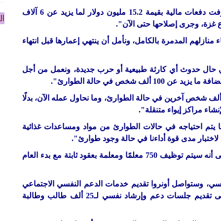
وفيما يتعلق بإعادة الإعمار، قال وايت إن "الوكالة صرفت دفعات مالية بقيمة 15.2 مليون دولار لما يزيد عن 6 آلاف
ال
غزة، وجرى إصلاحها حتى الآن".
 لإعادة بناء منازلهم المدمرة بالكامل، ونأمل أن ينتهي إعمارها قبل انتهاء
 حال حدوث أي كارثة طبيعية أو حرب جديدة، ونعمل من أجل
ردف قائلًا: "نحاول توسيع الجاهزية لدينا لاستيعاب 50 ألف شخص آخرين في حالة الطوارئ، وما نحاول عمله الآن، بدلًا
إنشاء مراكز إيواء متنقلة".
وجود لدى "أونروا" حاليًا ما نسبته 30% مما يتم احتياجه في حالات الطوارئ من مواد ومساعدات غذائية
اختبار مدى قوة أداءنا في حالة وجود طوارئ".
وتطرق وايت خلال المؤتمر إلى برامج التعليم، مشيرًا إلى أنه سيتم توظيف 750 معلمًا ومعلمة بعقود ثابتة مع بدء العام
م النفسي، وستواصل أونروا تقديم خدمات الدعم النفسي الاجتماعي
من خلال برامجها التعليمية والصحية، ولديها القدرة على تقديم جلسات دعم وإرشاد نفسي لـ25 ألف طالب وطالبة