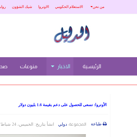
من نحن
الاستعلام الحكومي
الاونروا
شيك الشؤون
رواب
الرئيسية
الاخبار
منوعات
صحة
الأونروا: نسعى للحصول على دعم بقيمة 1.6 بليون دولار
طباعة
المجموعة:
دولي
انشأ بتاريخ: الخميس، 24 شباط/فبراير 2022 04:12