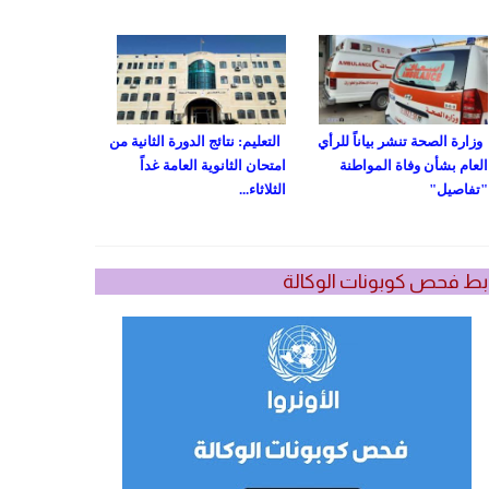
وزارة الصحة تنشر بياناً للرأي
التعليم: نتائج الدورة الثانية من
العام بشأن وفاة المواطنة
امتحان الثانوية العامة غداً
"تفاصيل"
الثلاثاء...
بط فحص كوبونات الوكالة