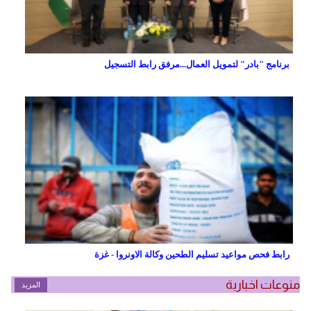
برنامج "بادر" لتمويل العمال...مرفق رابط التسجيل
رابط فحص مواعيد تسليم الطحين وكالة الاونروا - غزة
منوعات اخبارية
المزيد