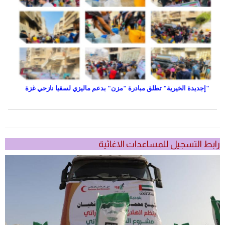
"إجديدة الخيرية" تطلق مبادرة "مزن" بدعم ماليزي لسقيا نازحي غزة
رابط التسجيل للمساعدات الاغاثية