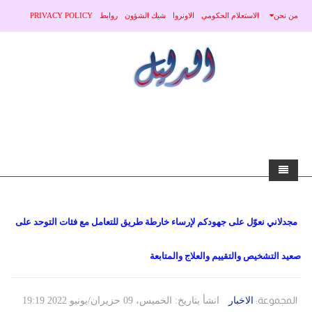
من نحن
الاستعلام الحكومي
الاونروا
شيك الشؤون
روابط
PRIVACY POLICY
home
مجدلاني نعوّل على جهودكم لإرساء خارطة طريق للتعامل مع فئات التوحد على
الاخبار
صعيد التشخيص والتقييم والعلاج والمتابعة
محلي
منوعات
صحة
عربي
المجموعة:
الاخبار
انشأ بتاريخ: الخميس، 09 حزيران/يونيو 2022 19:19