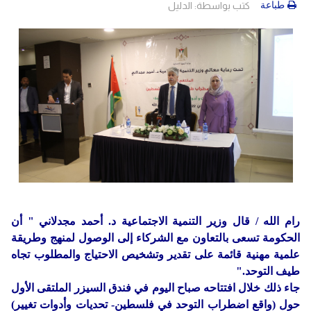
دولي
حوادث
طباعة
كتب بواسطة:
الدليل
مساعدات
اللاجئين
التنمية الاجتماعية
Articles 🌐
فلسطين
المنحة القطرية
روابط
لبنان
الاونروا
سوريا
رام الله / قال وزير التنمية الاجتماعية د. أحمد مجدلاني " أن
الحكومة تسعى بالتعاون مع الشركاء إلى الوصول لمنهج وطريقة
علمية مهنية قائمة على تقدير وتشخيص الاحتياج والمطلوب تجاه
طيف التوحد."
جاء ذلك خلال افتتاحه صباح اليوم في فندق السيزر الملتقى الأول
حول (واقع اضطراب التوحد في فلسطين- تحديات وأدوات تغيير)