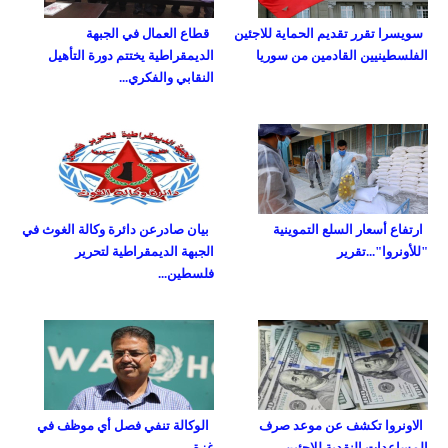
سويسرا تقرر تقديم الحماية للاجئين
قطاع العمال في الجبهة
الفلسطينيين القادمين من سوريا
الديمقراطية يختتم دورة التأهيل
النقابي والفكري...
ارتفاع أسعار السلع التموينية
بيان صادرعن دائرة وكالة الغوث في
"للأونروا"...تقرير
الجبهة الديمقراطية لتحرير
فلسطين...
الاونروا تكشف عن موعد صرف
الوكالة تنفي فصل أي موظف في
المساعدات النقدية للاجئين
غزة