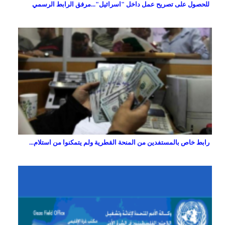
للحصول على تصريح عمل داخل "اسرائيل"...مرفق الرابط الرسمي
رابط خاص بالمستفدين من المنحة القطرية ولم يتمكنوا من استلام...