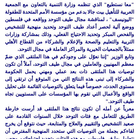
"معا نستطيع" الذي تنظمه وزارة التنمية بالتعاون مع الجمعية
العربية للتأهيل بيت جالا بدعم من مؤسسة الأمم المتحدة للطفولة
"اليونيسف" ، لمناقشة مجال طيف التوحد وواقعه في فلسطين
ووضع آلية لحصر أعداد طيف التوحد وتحديد منهجية للتشخيص
والفحص المبكر وتحديد الاحتياج الفعلي، وذلك بمشاركة وزارات
التربية والتعليم والصحة والإعلام والشركاء من القطاع الأهلي
ممثلاً بالجمعيات الخيرية والمراكز العاملة في مجال التوحد.
وتابع الوزير "إننا نعوّل على وجودكم في هذا الملتقى الذي ضمّ
معظم المهنيين والعاملين في مجال طيف التوحد، آملاً أن تكون
توصيات هذا الملتقى ذات بعد عملي ومهني يحمل الحكومة
والشركاء إلى تبنى هذه النتائج التي من المتوقع أن ترتقي إلى
مستوى الحدث، خصوصاً فيما يتعلق بالتوصيات القائمة على تحليل
الواقع والأعمال التي تقوم بها المؤسسات على المستويين تجاه
طيف التوحد."
معرباً عن أمله أن تكون نتائج هذا الملتقى قد أرست خارطة
الطريق للتعامل مع فئات التوحد خلال السنوات القادمة على
صعيد التشخيص والتقييم والعلاج والمتابعة، حيث نتوقع أن يخرج
لقاءكم بجملة من التوصيات التي ستحدد المنهجية المفترض أن
نتعامل بها في فلسطين مع هذه الفئات وتحديد احتياجاتهم وحصر