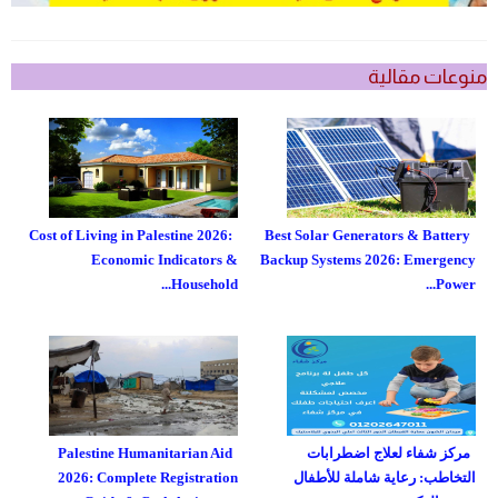
منوعات مقالية
Cost of Living in Palestine 2026:
Best Solar Generators & Battery
Economic Indicators &
Backup Systems 2026: Emergency
Household...
Power...
مركز شفاء لعلاج اضطرابات
Palestine Humanitarian Aid
التخاطب: رعاية شاملة للأطفال
2026: Complete Registration