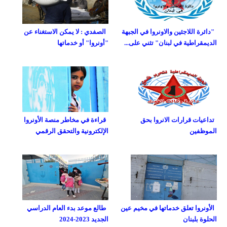
"دائرة اللاجئين والاونروا في الجبهة
الصفدي : لا يمكن الاستغناء عن
الديمقراطية في لبنان" تثني على...
"أونروا" أو خدماتها
تداعيات قرارات الانروا بحق
قراءة في مخاطر منصة الأونروا
الموظفين
الإلكترونية والتحقق الرقمي
الأونروا تعلق خدماتها في مخيم عين
طالع موعد بدء العام الدراسي
الحلوة بلبنان
الجديد 2023-2024