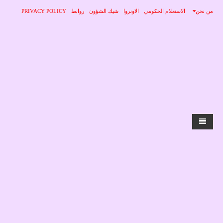
من نحن
الاستعلام الحكومي
الاونروا
شيك الشؤون
روابط
PRIVACY POLICY
الرئيسية
الاخبار
محلي
منوعات
صحة
عربي