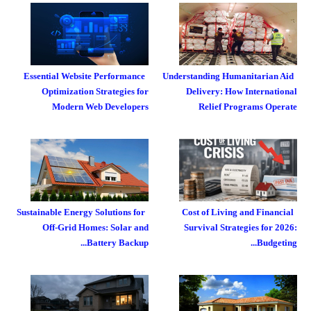
Essential Website Performance
Understanding Humanitarian Aid
Optimization Strategies for
Delivery: How International
Modern Web Developers
Relief Programs Operate
Sustainable Energy Solutions for
Cost of Living and Financial
Off-Grid Homes: Solar and
Survival Strategies for 2026:
Battery Backup...
Budgeting...