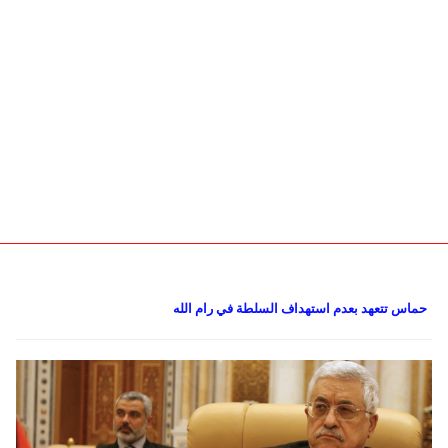
دولي
حوادث
مساعدات
اللاجئين
التنمية الاجتماعية
Articles 🌐
فلسطين
المنحة القطرية
روابط
لبنان
الاونروا
سوريا
حماس تتعهد بعدم استهداف السلطة في رام الله